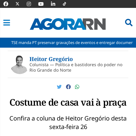
anda PT preservar gravações de eventos e entregar documentos à Corte
Pular
para
Heitor Gregório
o
Colunista — Política e bastidores do poder no
conteúdo
Rio Grande do Norte
Costume de casa vai à praça
Confira a coluna de Heitor Gregório desta
sexta-feira 26