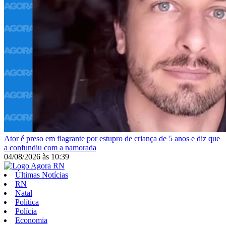
Ator é preso em flagrante por estupro de criança de 5 anos e diz que
a confundiu com a namorada
04/08/2026
às
10:39
Últimas Notícias
RN
Natal
Política
Polícia
Economia