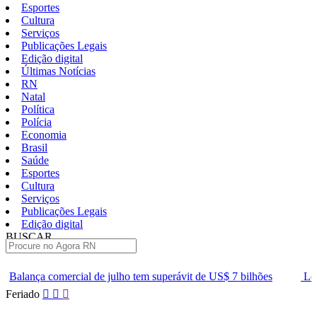
Esportes
Cultura
Serviços
Publicações Legais
Edição digital
Últimas Notícias
RN
Natal
Política
Polícia
Economia
Brasil
Saúde
Esportes
Cultura
Serviços
Publicações Legais
Edição digital
BUSCAR
ÚLTIMAS
cial de julho tem superávit de US$ 7 bilhões
Lei que aumenta pun
Pular
Feriado
para
o