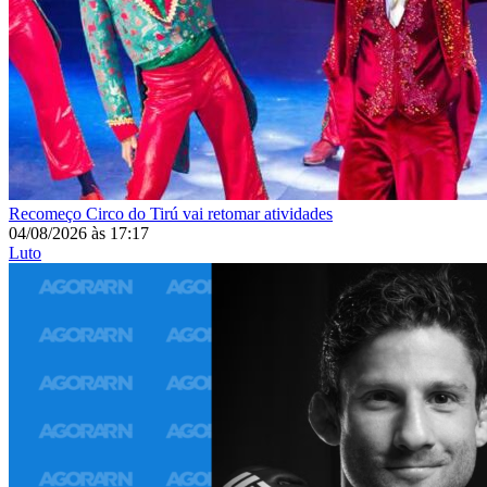
Recomeço
Circo do Tirú vai retomar atividades
04/08/2026
às
17:17
Luto