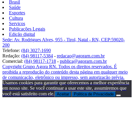
Brasil
Saúde
Esportes
Cultura
Serviços
Publicações Legais
Edição digital
Sede: Av. Rodrigues Alves, 955 - Tirol, Natal - RN, CEP:59020-
200
Telefone:
(84) 3027-1690
Redação:
(84) 98117-5384
-
redacao@agorarn.com.br
Comercial:
(84) 98117-1718
-
publica@agorarn.com.br
Copyright Grupo Agora RN. Todos os direitos reservados. É
proibida a reprodução do conteúdo desta página em qualquer meio
de comunicação, eletrônico ou impresso, sem autorização prévia.
Usamos cookies para garantir que oferecemos a melhor experiência
em nosso site. Se você continuar a usar este site, assumiremos que
você está satisfeito com ele.
Aceitar
Politica de Privacidade