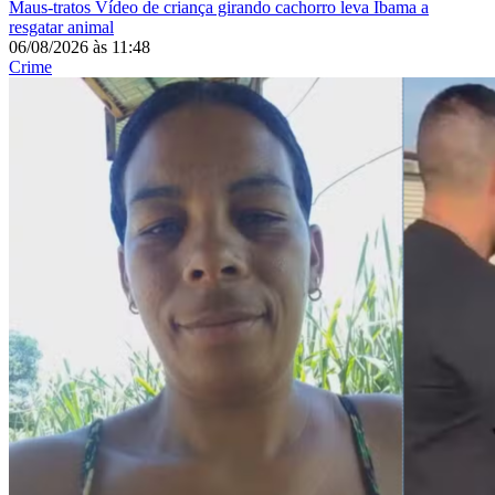
Maus-tratos
Vídeo de criança girando cachorro leva Ibama a
resgatar animal
06/08/2026
às
11:48
Crime