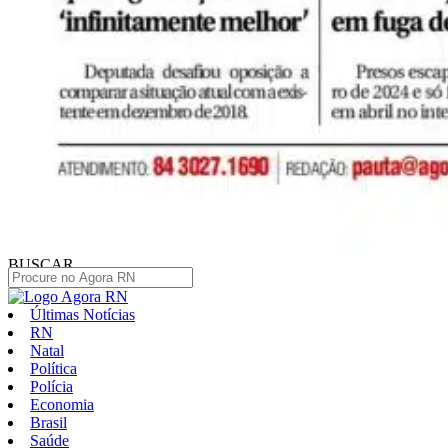
BUSCAR
Últimas Notícias
RN
Natal
Política
Polícia
Economia
Brasil
Saúde