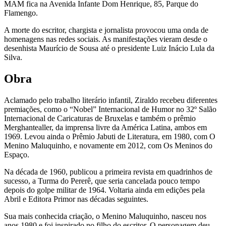
MAM fica na Avenida Infante Dom Henrique, 85, Parque do
Flamengo.
A morte do escritor, chargista e jornalista provocou uma onda de
homenagens nas redes sociais. As manifestações vieram desde o
desenhista Maurício de Sousa até o presidente Luiz Inácio Lula da
Silva.
Obra
Aclamado pelo trabalho literário infantil, Ziraldo recebeu diferentes
premiações, como o “Nobel” Internacional de Humor no 32º Salão
Internacional de Caricaturas de Bruxelas e também o prêmio
Merghantealler, da imprensa livre da América Latina, ambos em
1969. Levou ainda o Prêmio Jabuti de Literatura, em 1980, com O
Menino Maluquinho, e novamente em 2012, com Os Meninos do
Espaço.
Na década de 1960, publicou a primeira revista em quadrinhos de
sucesso, a Turma do Pererê, que seria cancelada pouco tempo
depois do golpe militar de 1964. Voltaria ainda em edições pela
Abril e Editora Primor nas décadas seguintes.
Sua mais conhecida criação, o Menino Maluquinho, nasceu nos
anos 1980 e foi inspirado no filho do escritor. O personagem deu