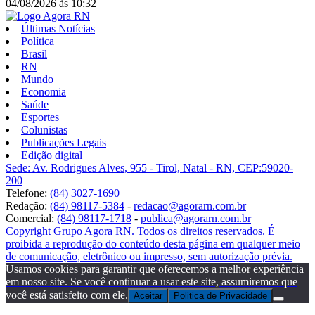
04/08/2026
às
10:32
Últimas Notícias
Política
Brasil
RN
Mundo
Economia
Saúde
Esportes
Colunistas
Publicações Legais
Edição digital
Sede: Av. Rodrigues Alves, 955 - Tirol, Natal - RN, CEP:59020-
200
Telefone:
(84) 3027-1690
Redação:
(84) 98117-5384
-
redacao@agorarn.com.br
Comercial:
(84) 98117-1718
-
publica@agorarn.com.br
Copyright Grupo Agora RN. Todos os direitos reservados. É
proibida a reprodução do conteúdo desta página em qualquer meio
de comunicação, eletrônico ou impresso, sem autorização prévia.
Usamos cookies para garantir que oferecemos a melhor experiência
em nosso site. Se você continuar a usar este site, assumiremos que
você está satisfeito com ele.
Aceitar
Politica de Privacidade