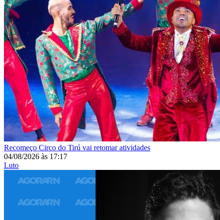
Recomeço
Circo do Tirú vai retomar atividades
04/08/2026
às
17:17
Luto