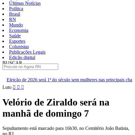
Últimas Notícias
Política
Brasil
RN
Mundo
Economia
Saúde
Esportes
Colunistas
Publicações Legais
Edição digital
BUSCAR
ÚLTIMAS
erá 1ª do século sem mulheres nas principais chapas
Renan diz qu
Pular
Luto
para
o
Velório de Ziraldo será na
conteúdo
manhã de domingo 7
Sepultamento está marcado para 16h30, no Cemitério João Batista,
no RJ