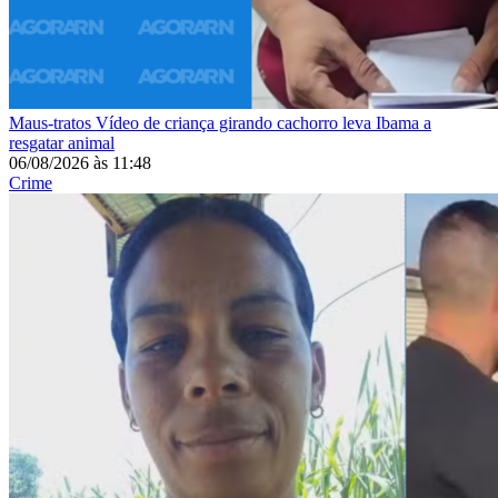
Maus-tratos
Vídeo de criança girando cachorro leva Ibama a
resgatar animal
06/08/2026
às
11:48
Crime