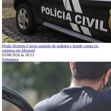
Prisão
Homem é preso suspeito de stalking e fraude contra ex-
empresa em Mossoró
05/08/2026
às
18:13
Segurança