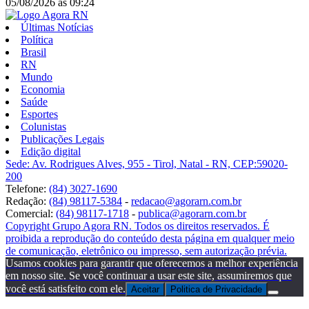
05/08/2026
às
09:24
Últimas Notícias
Política
Brasil
RN
Mundo
Economia
Saúde
Esportes
Colunistas
Publicações Legais
Edição digital
Sede: Av. Rodrigues Alves, 955 - Tirol, Natal - RN, CEP:59020-
200
Telefone:
(84) 3027-1690
Redação:
(84) 98117-5384
-
redacao@agorarn.com.br
Comercial:
(84) 98117-1718
-
publica@agorarn.com.br
Copyright Grupo Agora RN. Todos os direitos reservados. É
proibida a reprodução do conteúdo desta página em qualquer meio
de comunicação, eletrônico ou impresso, sem autorização prévia.
Usamos cookies para garantir que oferecemos a melhor experiência
em nosso site. Se você continuar a usar este site, assumiremos que
você está satisfeito com ele.
Aceitar
Politica de Privacidade