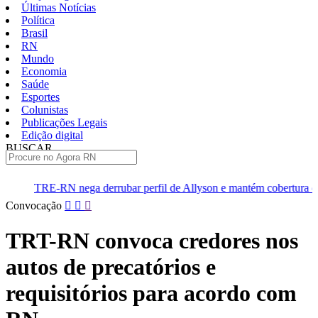
Últimas Notícias
Política
Brasil
RN
Mundo
Economia
Saúde
Esportes
Colunistas
Publicações Legais
Edição digital
BUSCAR
ÚLTIMAS
derrubar perfil de Allyson e mantém cobertura da convenção
D
Pular
Convocação
para
o
TRT-RN convoca credores nos
conteúdo
autos de precatórios e
requisitórios para acordo com