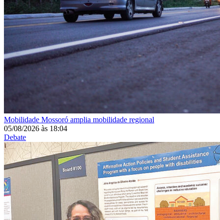
Mobilidade
Mossoró amplia mobilidade regional
05/08/2026
às
18:04
Debate