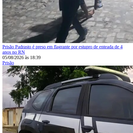
Prisão
Padrasto é preso em flagrante por estupro de enteada de 4
anos no RN
05/08/2026
às
18:39
Prisão