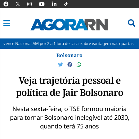
-AM por 2 a 1 fora de casa e abre vantagem nas quartas
Cine Seridó
Pular
Bolsonaro
para
o
conteúdo
Veja trajetória pessoal e
política de Jair Bolsonaro
Nesta sexta-feira, o TSE formou maioria
para tornar Bolsonaro inelegível até 2030,
quando terá 75 anos