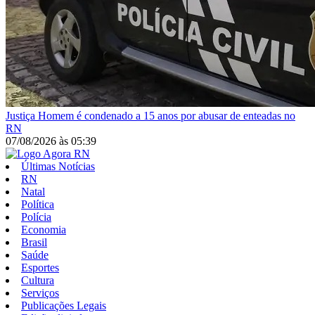
Justiça
Homem é condenado a 15 anos por abusar de enteadas no
RN
07/08/2026
às
05:39
Últimas Notícias
RN
Natal
Política
Polícia
Economia
Brasil
Saúde
Esportes
Cultura
Serviços
Publicações Legais