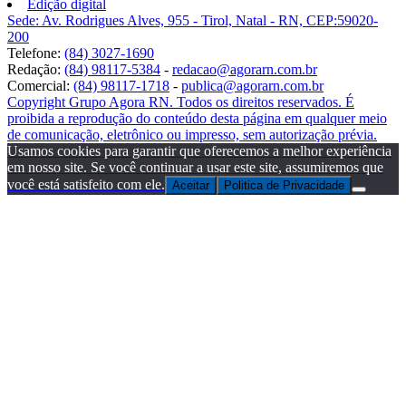
Edição digital
Sede: Av. Rodrigues Alves, 955 - Tirol, Natal - RN, CEP:59020-
200
Telefone:
(84) 3027-1690
Redação:
(84) 98117-5384
-
redacao@agorarn.com.br
Comercial:
(84) 98117-1718
-
publica@agorarn.com.br
Copyright Grupo Agora RN. Todos os direitos reservados. É
proibida a reprodução do conteúdo desta página em qualquer meio
de comunicação, eletrônico ou impresso, sem autorização prévia.
Usamos cookies para garantir que oferecemos a melhor experiência
em nosso site. Se você continuar a usar este site, assumiremos que
você está satisfeito com ele.
Aceitar
Politica de Privacidade