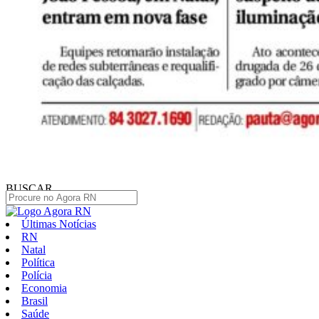
BUSCAR
Últimas Notícias
RN
Natal
Política
Polícia
Economia
Brasil
Saúde