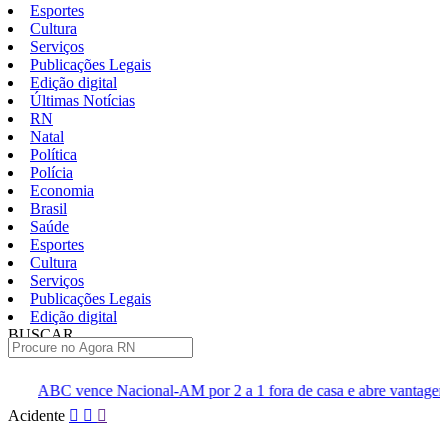
Esportes
Cultura
Serviços
Publicações Legais
Edição digital
Últimas Notícias
RN
Natal
Política
Polícia
Economia
Brasil
Saúde
Esportes
Cultura
Serviços
Publicações Legais
Edição digital
BUSCAR
ÚLTIMAS
al-AM por 2 a 1 fora de casa e abre vantagem nas quartas
Cine
Pular
Acidente
para
o