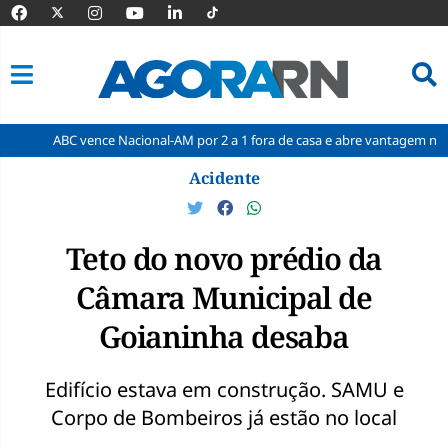
C vence Nacional-AM por 2 a 1 fora de casa e abre vantagem nas quartas
Pular
Acidente
para
o
conteúdo
Teto do novo prédio da
Câmara Municipal de
Goianinha desaba
Edifício estava em construção. SAMU e
Corpo de Bombeiros já estão no local