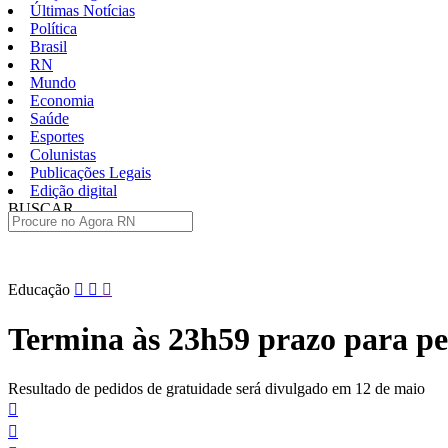
Últimas Notícias
Política
Brasil
RN
Mundo
Economia
Saúde
Esportes
Colunistas
Publicações Legais
Edição digital
BUSCAR
ÚLTIMAS
Pular
Educação
para
o
Termina às 23h59 prazo para pe
conteúdo
Resultado de pedidos de gratuidade será divulgado em 12 de maio