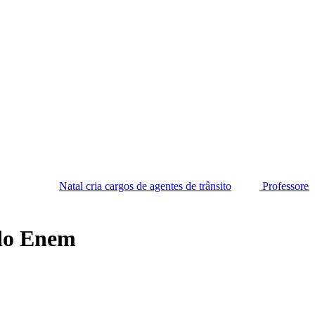
al cria cargos de agentes de trânsito
Professores da rede municip
 do Enem