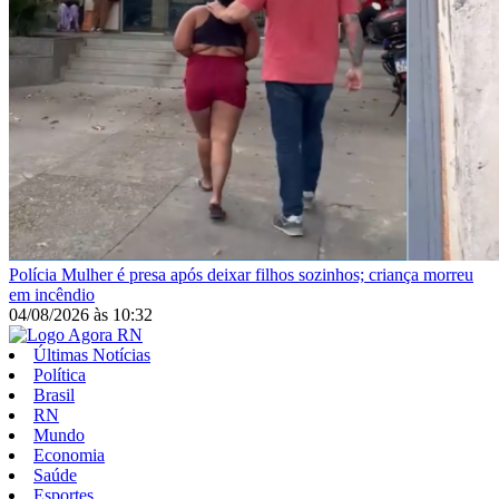
Polícia
Mulher é presa após deixar filhos sozinhos; criança morreu
em incêndio
04/08/2026
às
10:32
Últimas Notícias
Política
Brasil
RN
Mundo
Economia
Saúde
Esportes