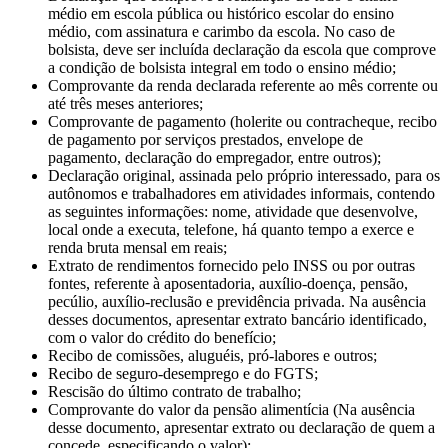
médio em escola pública ou histórico escolar do ensino
médio, com assinatura e carimbo da escola. No caso de
bolsista, deve ser incluída declaração da escola que comprove
a condição de bolsista integral em todo o ensino médio;
Comprovante da renda declarada referente ao mês corrente ou
até três meses anteriores;
Comprovante de pagamento (holerite ou contracheque, recibo
de pagamento por serviços prestados, envelope de
pagamento, declaração do empregador, entre outros);
Declaração original, assinada pelo próprio interessado, para os
autônomos e trabalhadores em atividades informais, contendo
as seguintes informações: nome, atividade que desenvolve,
local onde a executa, telefone, há quanto tempo a exerce e
renda bruta mensal em reais;
Extrato de rendimentos fornecido pelo INSS ou por outras
fontes, referente à aposentadoria, auxílio-doença, pensão,
pecúlio, auxílio-reclusão e previdência privada. Na ausência
desses documentos, apresentar extrato bancário identificado,
com o valor do crédito do benefício;
Recibo de comissões, aluguéis, pró-labores e outros;
Recibo de seguro-desemprego e do FGTS;
Rescisão do último contrato de trabalho;
Comprovante do valor da pensão alimentícia (Na ausência
desse documento, apresentar extrato ou declaração de quem a
concede, especificando o valor);