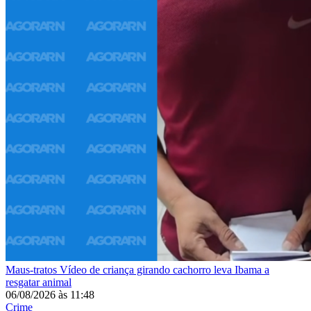
Maus-tratos
Vídeo de criança girando cachorro leva Ibama a
resgatar animal
06/08/2026
às
11:48
Crime