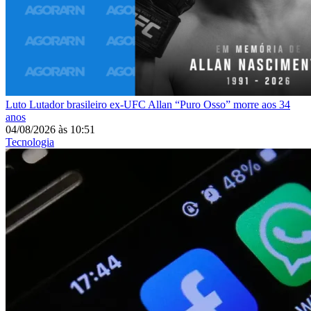
Luto
Lutador brasileiro ex-UFC Allan “Puro Osso” morre aos 34
anos
04/08/2026
às
10:51
Tecnologia