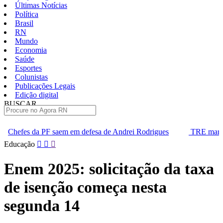
Últimas Notícias
Política
Brasil
RN
Mundo
Economia
Saúde
Esportes
Colunistas
Publicações Legais
Edição digital
BUSCAR
ÚLTIMAS
m em defesa de Andrei Rodrigues
TRE marca audiência para divid
Pular
Educação
para
o
Enem 2025: solicitação da taxa
conteúdo
de isenção começa nesta
segunda 14