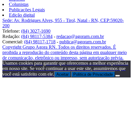
Colunistas
Publicações Legais
Edição digital
Sede: Av. Rodrigues Alves, 955 - Tirol, Natal - RN, CEP:59020-
200
Telefone:
(84) 3027-1690
Redação:
(84) 98117-5384
-
redacao@agorarn.com.br
Comercial:
(84) 98117-1718
-
publica@agorarn.com.br
Copyright Grupo Agora RN. Todos os direitos reservados. É
proibida a reprodução do conteúdo desta página em qualquer meio
de comunicação, eletrônico ou impresso, sem autorização prévia.
Usamos cookies para garantir que oferecemos a melhor experiência
em nosso site. Se você continuar a usar este site, assumiremos que
você está satisfeito com ele.
Aceitar
Politica de Privacidade