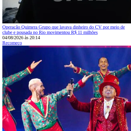
Operação Quimera
Grupo que lavava dinheiro do CV por meio de
clube e pousada no Rio movimentou R$ 11 milhões
04/08/2026
às
20:14
Recomeço