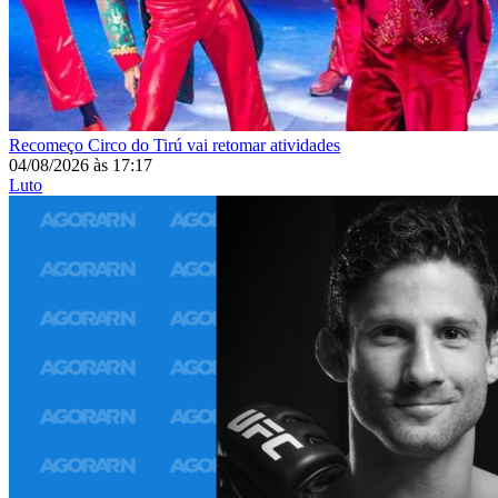
Recomeço
Circo do Tirú vai retomar atividades
04/08/2026
às
17:17
Luto