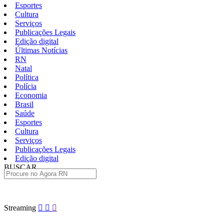
Esportes
Cultura
Serviços
Publicações Legais
Edição digital
Últimas Notícias
RN
Natal
Política
Polícia
Economia
Brasil
Saúde
Esportes
Cultura
Serviços
Publicações Legais
Edição digital
BUSCAR
ÚLTIMAS
Pular
Streaming
para
o