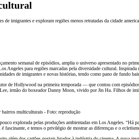
cultural
s de imigrantes e exploram regiões menos retratadas da cidade americ
ento semanal de episódios, amplia o universo apresentado no primeiro 
 Los Angeles para regiões marcadas pela diversidade cultural. Inspirada
nidades de imigrantes e novas histórias, tendo como pano de fundo 
utor de Hollywood na primeira temporada — que contou com episódios 
ee, irmão do boxeador Danny Moon, vivido por Jin Ha. Filhos de imig
bairros multiculturais - Foto: reprodução
 pouco explorada pelas produções ambientadas em Los Angeles. “Há par
 fascinante, e temos o privilégio de mostrar as diferenças e o ecletismo 
ito além dos cartões-postais ligados à indústria do cinema. A nova inv