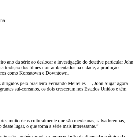
ana
ano da série ao deslocar a investigação do detetive particular John
 na tradição dos filmes noir ambientados na cidade, a produção
bairros como Koreatown e Downtown.
dirigidos pelo brasileiro Fernando Meirelles —, John Sugar agora
rantes sul-coreanos, os dois cresceram nos Estados Unidos e têm
tes muito ricas culturalmente que são mexicanas, salvadorenhas,
desse lugar, o que torna a série mais interessante.”
estigação também amplia a representação da diversidade étnica da