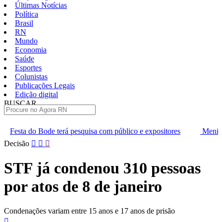
Últimas Notícias
Política
Brasil
RN
Mundo
Economia
Saúde
Esportes
Colunistas
Publicações Legais
Edição digital
BUSCAR
ÚLTIMAS
á pesquisa com público e expositores
Menino de 3 anos morre apó
Pular
Decisão
para
o
STF já condenou 310 pessoas
conteúdo
por atos de 8 de janeiro
Condenações variam entre 15 anos e 17 anos de prisão