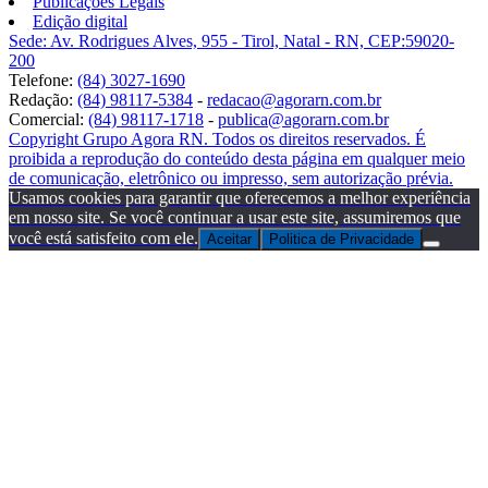
Publicações Legais
Edição digital
Sede: Av. Rodrigues Alves, 955 - Tirol, Natal - RN, CEP:59020-
200
Telefone:
(84) 3027-1690
Redação:
(84) 98117-5384
-
redacao@agorarn.com.br
Comercial:
(84) 98117-1718
-
publica@agorarn.com.br
Copyright Grupo Agora RN. Todos os direitos reservados. É
proibida a reprodução do conteúdo desta página em qualquer meio
de comunicação, eletrônico ou impresso, sem autorização prévia.
Usamos cookies para garantir que oferecemos a melhor experiência
em nosso site. Se você continuar a usar este site, assumiremos que
você está satisfeito com ele.
Aceitar
Politica de Privacidade