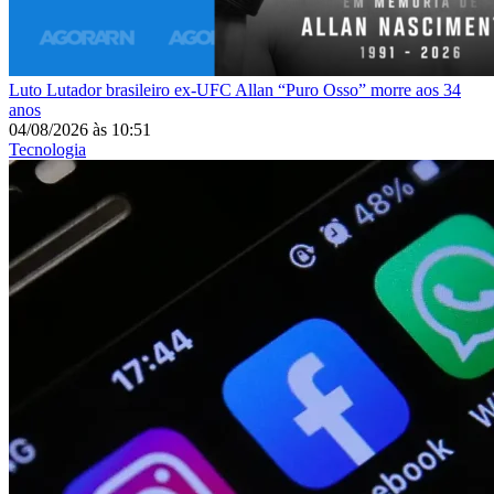
Luto
Lutador brasileiro ex-UFC Allan “Puro Osso” morre aos 34
anos
04/08/2026
às
10:51
Tecnologia