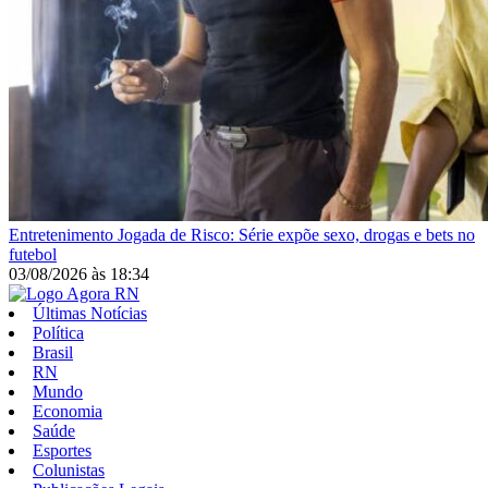
Entretenimento
Jogada de Risco: Série expõe sexo, drogas e bets no
futebol
03/08/2026
às
18:34
Últimas Notícias
Política
Brasil
RN
Mundo
Economia
Saúde
Esportes
Colunistas