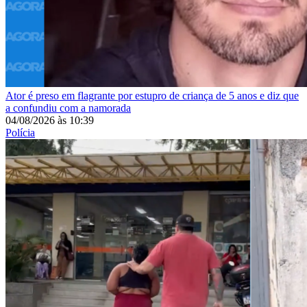
Ator é preso em flagrante por estupro de criança de 5 anos e diz que
a confundiu com a namorada
04/08/2026
às
10:39
Polícia