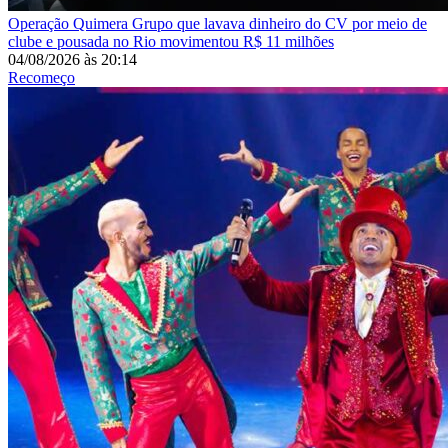
Operação Quimera
Grupo que lavava dinheiro do CV por meio de
clube e pousada no Rio movimentou R$ 11 milhões
04/08/2026
às
20:14
Recomeço