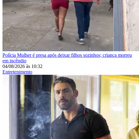
Polícia
Mulher é presa após deixar filhos sozinhos; criança morreu
em incêndio
04/08/2026
às
10:32
Entretenimento