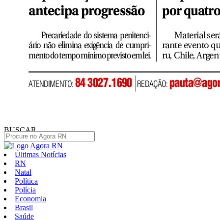
BUSCAR
Últimas Notícias
RN
Natal
Política
Polícia
Economia
Brasil
Saúde