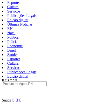
Esportes
Cultura
Serviços
Publicações Legais
Edição digital
Últimas Notícias
RN
Natal
Política
Polícia
Economia
Brasil
Saúde
Esportes
Cultura
Serviços
Publicações Legais
Edição digital
BUSCAR
ÚLTIMAS
Pular
Saúde
para
o