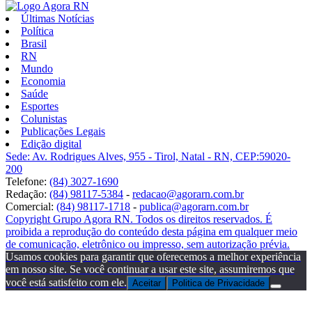
Últimas Notícias
Política
Brasil
RN
Mundo
Economia
Saúde
Esportes
Colunistas
Publicações Legais
Edição digital
Sede: Av. Rodrigues Alves, 955 - Tirol, Natal - RN, CEP:59020-
200
Telefone:
(84) 3027-1690
Redação:
(84) 98117-5384
-
redacao@agorarn.com.br
Comercial:
(84) 98117-1718
-
publica@agorarn.com.br
Copyright Grupo Agora RN. Todos os direitos reservados. É
proibida a reprodução do conteúdo desta página em qualquer meio
de comunicação, eletrônico ou impresso, sem autorização prévia.
Usamos cookies para garantir que oferecemos a melhor experiência
em nosso site. Se você continuar a usar este site, assumiremos que
você está satisfeito com ele.
Aceitar
Politica de Privacidade