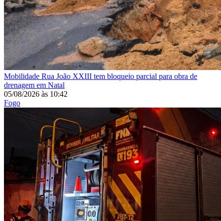
Mobilidade
Rua João XXIII tem bloqueio parcial para obra de
drenagem em Natal
05/08/2026
às
10:42
Fogo