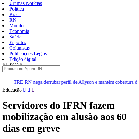
Últimas Notícias
Política
Brasil
RN
Mundo
Economia
Saúde
Esportes
Colunistas
Publicações Legais
Edição digital
BUSCAR
ÚLTIMAS
rrubar perfil de Allyson e mantém cobertura da convenção
Dup
Pular
Educação
para
o
Servidores do IFRN fazem
conteúdo
mobilização em alusão aos 60
dias em greve