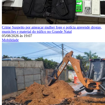
Crime
Suspeito por ameaçar mulher foge e polícia apreende drogas,
munições e material do tráfico no Grande Natal
05/08/2026
às
19:07
Mobilidade