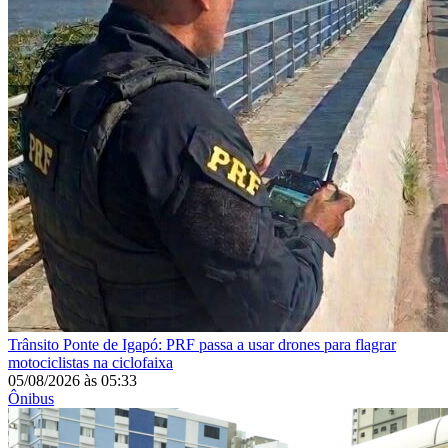
Trânsito
Ponte de Igapó: PRF passa a usar drones para flagrar
motociclistas na ciclofaixa
05/08/2026
às
05:33
Ônibus