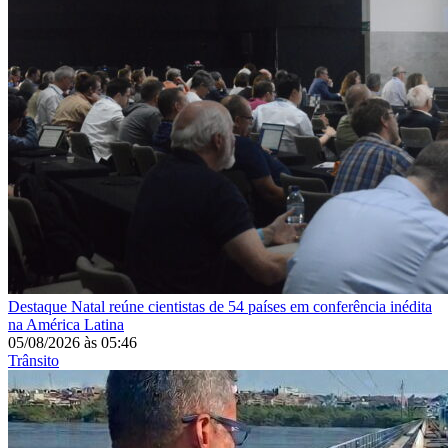
Destaque
Natal reúne cientistas de 54 países em conferência inédita
na América Latina
05/08/2026
às
05:46
Trânsito