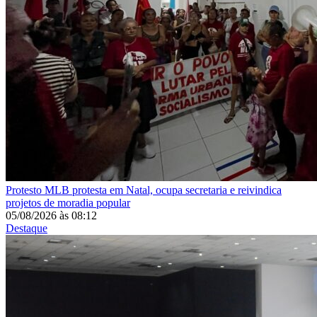
Protesto
MLB protesta em Natal, ocupa secretaria e reivindica
projetos de moradia popular
05/08/2026
às
08:12
Destaque