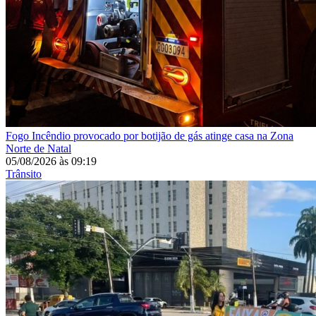
Fogo
Incêndio provocado por botijão de gás atinge casa na Zona
Norte de Natal
05/08/2026
às
09:19
Trânsito