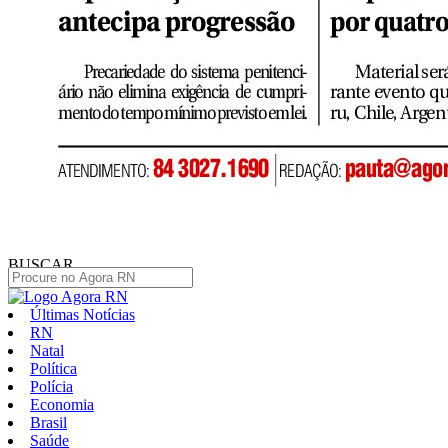
BUSCAR
Últimas Notícias
RN
Natal
Política
Polícia
Economia
Brasil
Saúde