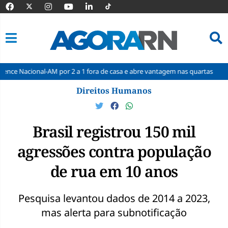
-AM por 2 a 1 fora de casa e abre vantagem nas quartas
Cine Seridó 
Pular
Direitos Humanos
para
o
conteúdo
Brasil registrou 150 mil
agressões contra população
de rua em 10 anos
Pesquisa levantou dados de 2014 a 2023,
mas alerta para subnotificação