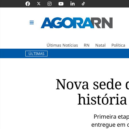
Últimas Notícias
RN
Natal
Política
ÚLTIMAS
Pular
para
o
Nova sede 
conteúdo
história
Primeira eta
entregue em d