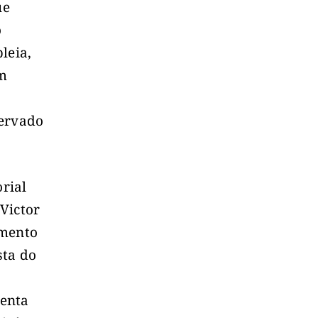
ue
o
leia,
m
servado
rial
Victor
amento
sta do
menta