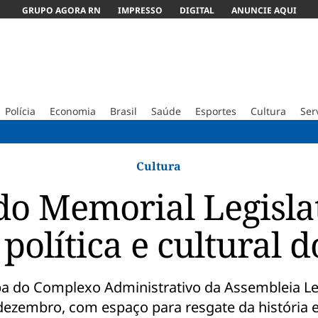
GRUPO AGORA RN
IMPRESSO
DIGITAL
ANUNCIE AQUI
Polícia
Economia
Brasil
Saúde
Esportes
Cultura
Ser
Obra do
Cultura
do Memorial Legislat
 política e cultural 
pa do Complexo Administrativo da Assembleia Leg
ezembro, com espaço para resgate da história