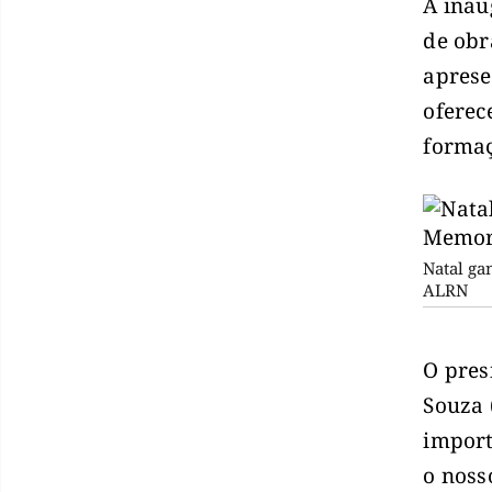
A inau
de obr
aprese
oferec
formaç
Natal ga
ALRN
O pres
Souza 
import
o noss