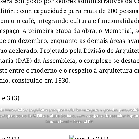
 será composto por setores administrativos da C
itório com capacidade para mais de 200 pessoa
com um café, integrando cultura e funcionalida
espaço. A primeira etapa da obra, o Memorial, s
ue em dezembro, enquanto as demais áreas av
mo acelerado. Projetado pela Divisão de Arquite
aria (DAE) da Assembleia, o complexo se destac
ste entre o moderno e o respeito à arquitetura o
dio, construído em 1930.
do Memorial do Legislativo potiguar inclui homenagens a grandes personali
 potiguar, como Café Filho e Alzira Soriano, com o objetivo de ressaltar impor
história local – Foto: ALRN