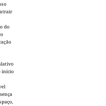
sso
atrair
ão do
ço
tação
lativo
 início
vel
esença
spaço,