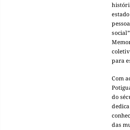
histór
estado
pessoa
social
Memori
coleti
para e
Com ac
Potigu
do séc
dedica
conhec
das mu