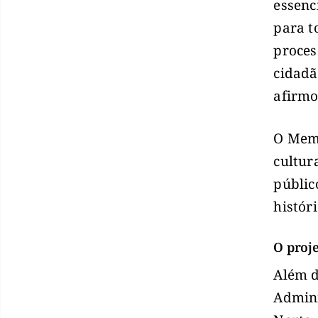
essenc
para t
proces
cidadã
afirmo
O Memo
cultur
públic
histór
O proj
Além d
Admini