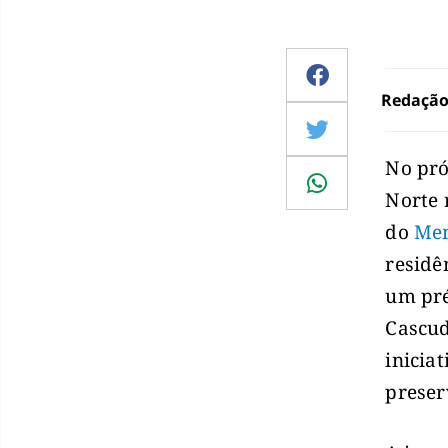
Redaçã
No pró
Norte 
do
Mem
residê
um pré
Cascud
inicia
preser