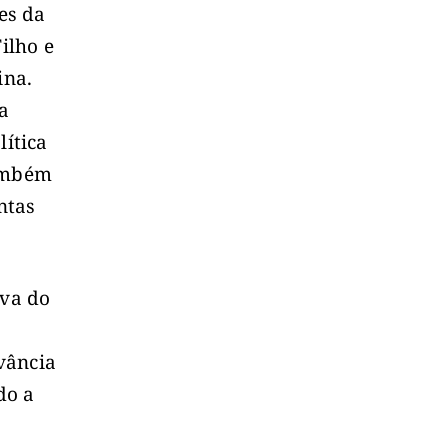
es da
ilho e
ina.
a
lítica
também
ntas
iva do
vância
do a