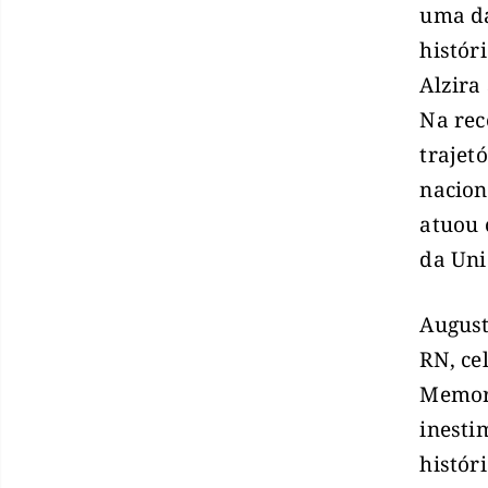
uma da
histór
Alzira
Na rec
trajet
nacion
atuou 
da Uni
August
RN, ce
Memori
inesti
histór