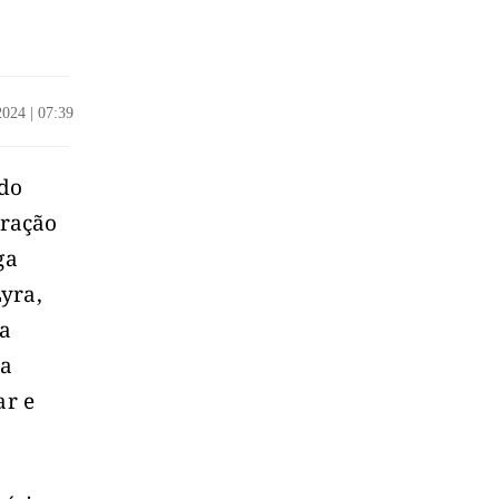
/2024
|
07:39
 do
uração
ga
yra,
a
ma
ar e