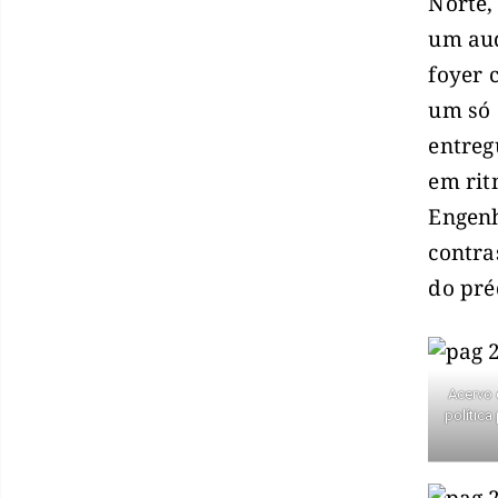
Norte,
um aud
foyer 
um só 
entreg
em rit
Engenh
contra
do pré
Acervo 
política