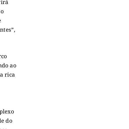
virá
 o
e
ntes”,
rco
endo ao
a rica
plexo
de do