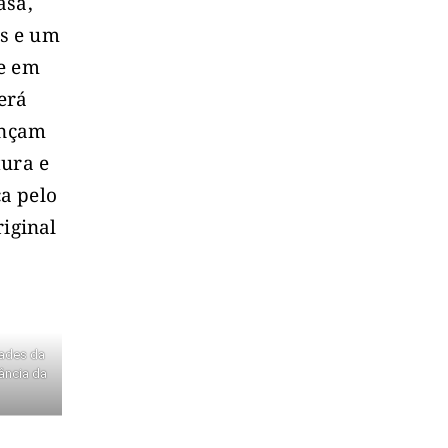
asa,
s e um
de em
erá
ançam
tura e
a pelo
riginal
dades da
tância da