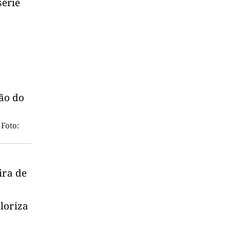
série
Foto:
ira de
loriza