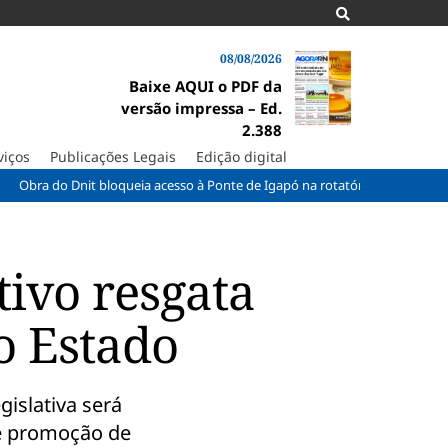
08/08/2026
Baixe AQUI o PDF da
versão impressa – Ed.
2.388
viços
Publicações Legais
Edição digital
 Dnit bloqueia acesso à Ponte de Igapó na rotatória do Parque dos Coquei
ivo resgata
do Estado
islativa será
 e promoção de