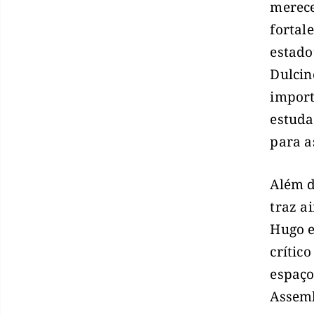
merece
fortale
estado
Dulcin
import
estuda
para a
Além d
traz a
Hugo e
crític
espaço
Assemb