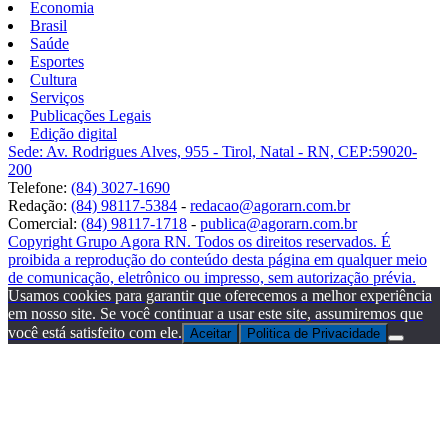
Economia
Brasil
Saúde
Esportes
Cultura
Serviços
Publicações Legais
Edição digital
Sede: Av. Rodrigues Alves, 955 - Tirol, Natal - RN, CEP:59020-
200
Telefone:
(84) 3027-1690
Redação:
(84) 98117-5384
-
redacao@agorarn.com.br
Comercial:
(84) 98117-1718
-
publica@agorarn.com.br
Copyright Grupo Agora RN. Todos os direitos reservados. É
proibida a reprodução do conteúdo desta página em qualquer meio
de comunicação, eletrônico ou impresso, sem autorização prévia.
Usamos cookies para garantir que oferecemos a melhor experiência
em nosso site. Se você continuar a usar este site, assumiremos que
você está satisfeito com ele.
Aceitar
Politica de Privacidade