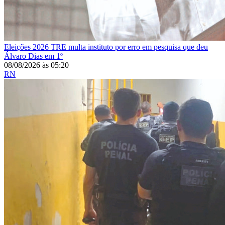
Eleições 2026
TRE multa instituto por erro em pesquisa que deu
Álvaro Dias em 1º
08/08/2026
às
05:20
RN