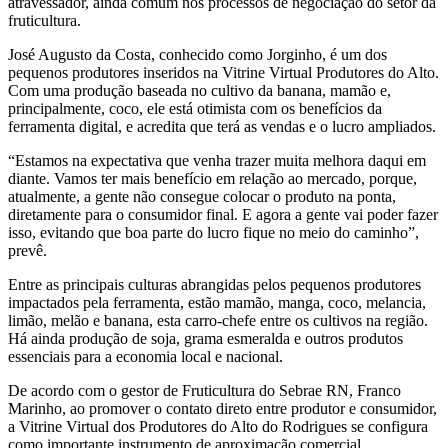
atravessador, ainda comum nos processos de negociação do setor da
fruticultura.
José Augusto da Costa, conhecido como Jorginho, é um dos
pequenos produtores inseridos na Vitrine Virtual Produtores do Alto.
Com uma produção baseada no cultivo da banana, mamão e,
principalmente, coco, ele está otimista com os benefícios da
ferramenta digital, e acredita que terá as vendas e o lucro ampliados.
“Estamos na expectativa que venha trazer muita melhora daqui em
diante. Vamos ter mais benefício em relação ao mercado, porque,
atualmente, a gente não consegue colocar o produto na ponta,
diretamente para o consumidor final. E agora a gente vai poder fazer
isso, evitando que boa parte do lucro fique no meio do caminho”,
prevê.
Entre as principais culturas abrangidas pelos pequenos produtores
impactados pela ferramenta, estão mamão, manga, coco, melancia,
limão, melão e banana, esta carro-chefe entre os cultivos na região.
Há ainda produção de soja, grama esmeralda e outros produtos
essenciais para a economia local e nacional.
De acordo com o gestor de Fruticultura do Sebrae RN, Franco
Marinho, ao promover o contato direto entre produtor e consumidor,
a Vitrine Virtual dos Produtores do Alto do Rodrigues se configura
como importante instrumento de aproximação comercial.