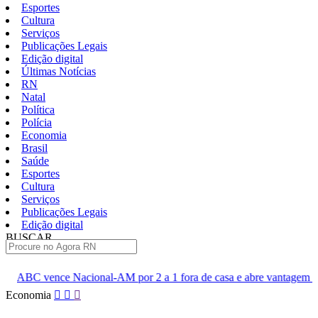
Esportes
Cultura
Serviços
Publicações Legais
Edição digital
Últimas Notícias
RN
Natal
Política
Polícia
Economia
Brasil
Saúde
Esportes
Cultura
Serviços
Publicações Legais
Edição digital
BUSCAR
ÚLTIMAS
l-AM por 2 a 1 fora de casa e abre vantagem nas quartas
Cine 
Pular
Economia
para
o