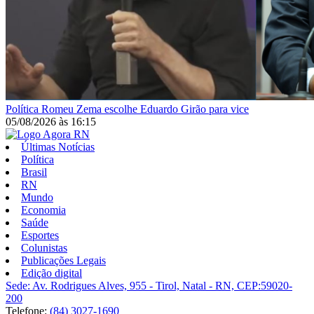
Política
Romeu Zema escolhe Eduardo Girão para vice
05/08/2026
às
16:15
Últimas Notícias
Política
Brasil
RN
Mundo
Economia
Saúde
Esportes
Colunistas
Publicações Legais
Edição digital
Sede: Av. Rodrigues Alves, 955 - Tirol, Natal - RN, CEP:59020-
200
Telefone:
(84) 3027-1690