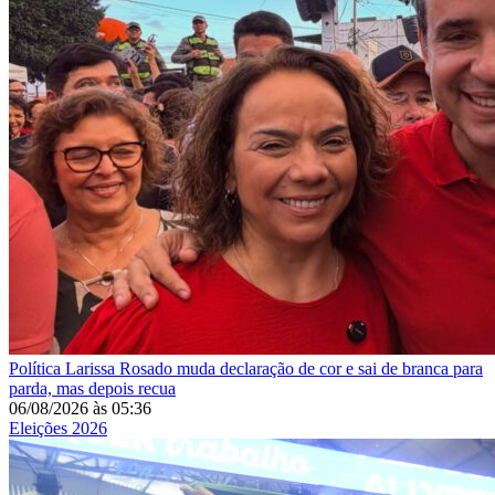
Política
Larissa Rosado muda declaração de cor e sai de branca para
parda, mas depois recua
06/08/2026
às
05:36
Eleições 2026