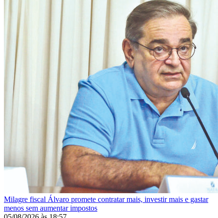
Milagre fiscal
Álvaro promete contratar mais, investir mais e gastar
menos sem aumentar impostos
05/08/2026
às
18:57