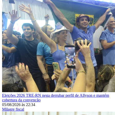
Eleições 2026
TRE-RN nega derrubar perfil de Allyson e mantém
cobertura da convenção
05/08/2026
às
22:34
Milagre fiscal