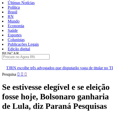
Últimas Notícias
Política
Brasil
RN
Mundo
Economia
Saúde
Esportes
Colunistas
Publicações Legais
Edição digital
BUSCAR
ÚLTIMAS
 advogados que disputarão vaga de titular no TRE-RN
Ideb do RN
Pular
Pesquisa
para
o
Se estivesse elegível e se eleição
conteúdo
fosse hoje, Bolsonaro ganharia
de Lula, diz Paraná Pesquisas