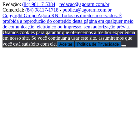
Redação:
(84) 98117-5384
-
redacao@agorarn.com.br
Comercial:
(84) 98117-1718
-
publica@agorarn.com.br
Copyright Grupo Agora RN. Todos os direitos reservados. É
proibida a reprodução do conteúdo desta página em qualquer meio
de comunicação, eletrônico ou impresso, sem autorização prévia.
Usamos cookies para garantir que oferecemos a melhor experiência
em nosso site. Se você continuar a usar este site, assumiremos que
você está satisfeito com ele.
Aceitar
Politica de Privacidade