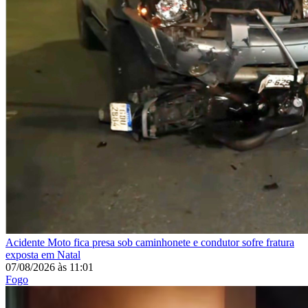
Acidente
Moto fica presa sob caminhonete e condutor sofre fratura
exposta em Natal
07/08/2026
às
11:01
Fogo