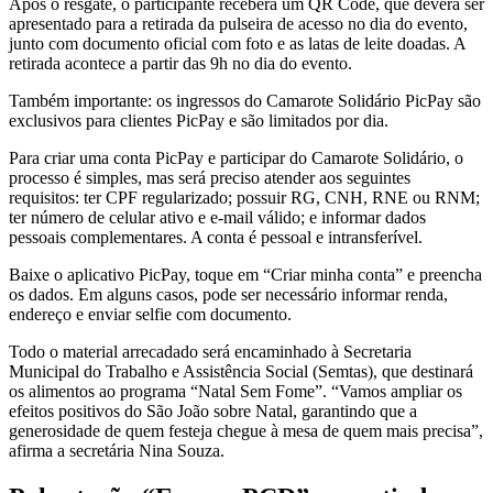
Após o resgate, o participante receberá um QR Code, que deverá ser
apresentado para a retirada da pulseira de acesso no dia do evento,
junto com documento oficial com foto e as latas de leite doadas. A
retirada acontece a partir das 9h no dia do evento.
Também importante: os ingressos do Camarote Solidário PicPay são
exclusivos para clientes PicPay e são limitados por dia.
Para criar uma conta PicPay e participar do Camarote Solidário, o
processo é simples, mas será preciso atender aos seguintes
requisitos: ter CPF regularizado; possuir RG, CNH, RNE ou RNM;
ter número de celular ativo e e-mail válido; e informar dados
pessoais complementares. A conta é pessoal e intransferível.
Baixe o aplicativo PicPay, toque em “Criar minha conta” e preencha
os dados. Em alguns casos, pode ser necessário informar renda,
endereço e enviar selfie com documento.
Todo o material arrecadado será encaminhado à Secretaria
Municipal do Trabalho e Assistência Social (Semtas), que destinará
os alimentos ao programa “Natal Sem Fome”. “Vamos ampliar os
efeitos positivos do São João sobre Natal, garantindo que a
generosidade de quem festeja chegue à mesa de quem mais precisa”,
afirma a secretária Nina Souza.