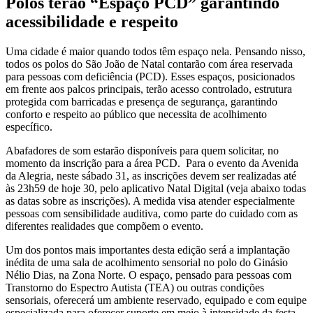
Polos terão “Espaço PCD” garantindo
acessibilidade e respeito
Uma cidade é maior quando todos têm espaço nela. Pensando nisso,
todos os polos do São João de Natal contarão com área reservada
para pessoas com deficiência (PCD). Esses espaços, posicionados
em frente aos palcos principais, terão acesso controlado, estrutura
protegida com barricadas e presença de segurança, garantindo
conforto e respeito ao público que necessita de acolhimento
específico.
Abafadores de som estarão disponíveis para quem solicitar, no
momento da inscrição para a área PCD. Para o evento da Avenida
da Alegria, neste sábado 31, as inscrições devem ser realizadas até
às 23h59 de hoje 30, pelo aplicativo Natal Digital (veja abaixo todas
as datas sobre as inscrições). A medida visa atender especialmente
pessoas com sensibilidade auditiva, como parte do cuidado com as
diferentes realidades que compõem o evento.
Um dos pontos mais importantes desta edição será a implantação
inédita de uma sala de acolhimento sensorial no polo do Ginásio
Nélio Dias, na Zona Norte. O espaço, pensado para pessoas com
Transtorno do Espectro Autista (TEA) ou outras condições
sensoriais, oferecerá um ambiente reservado, equipado e com equipe
especializada para oferecer suporte em meio à intensidade da festa.