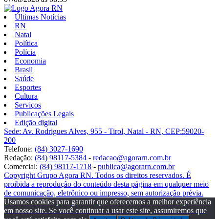
Últimas Notícias
RN
Natal
Política
Polícia
Economia
Brasil
Saúde
Esportes
Cultura
Serviços
Publicações Legais
Edição digital
Sede: Av. Rodrigues Alves, 955 - Tirol, Natal - RN, CEP:59020-
200
Telefone:
(84) 3027-1690
Redação:
(84) 98117-5384
-
redacao@agorarn.com.br
Comercial:
(84) 98117-1718
-
publica@agorarn.com.br
Copyright Grupo Agora RN. Todos os direitos reservados. É
proibida a reprodução do conteúdo desta página em qualquer meio
de comunicação, eletrônico ou impresso, sem autorização prévia.
Usamos cookies para garantir que oferecemos a melhor experiência
em nosso site. Se você continuar a usar este site, assumiremos que