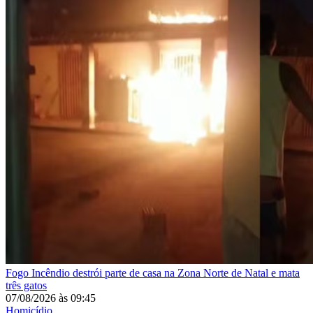
Fogo
Incêndio destrói parte de casa na Zona Norte de Natal e mata
três gatos
07/08/2026
às
09:45
Homicídio