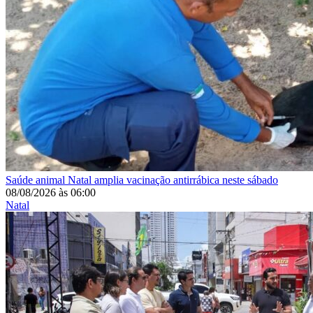
Saúde animal
Natal amplia vacinação antirrábica neste sábado
08/08/2026
às
06:00
Natal