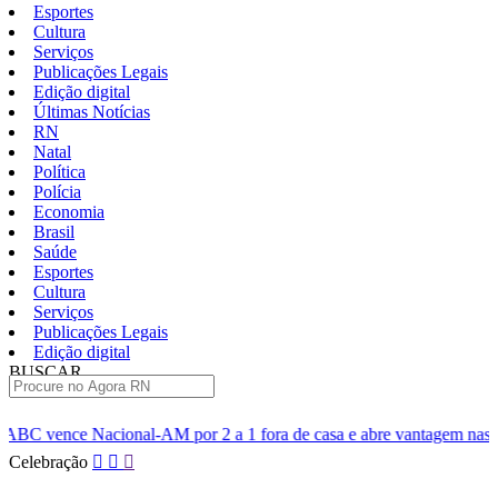
Esportes
Cultura
Serviços
Publicações Legais
Edição digital
Últimas Notícias
RN
Natal
Política
Polícia
Economia
Brasil
Saúde
Esportes
Cultura
Serviços
Publicações Legais
Edição digital
BUSCAR
ÚLTIMAS
 por 2 a 1 fora de casa e abre vantagem nas quartas
Cine Seri
Pular
Celebração
para
o