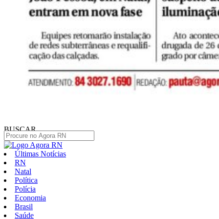
BUSCAR
Últimas Notícias
RN
Natal
Política
Polícia
Economia
Brasil
Saúde