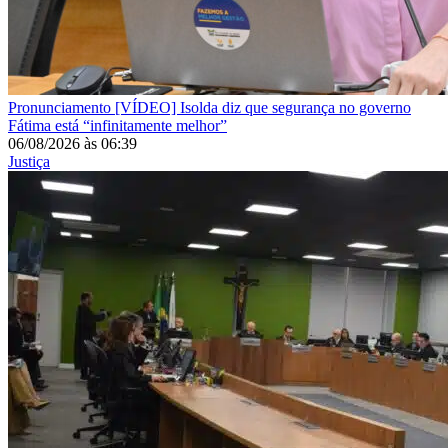
Pronunciamento
[VÍDEO] Isolda diz que segurança no governo
Fátima está “infinitamente melhor”
06/08/2026
às
06:39
Justiça