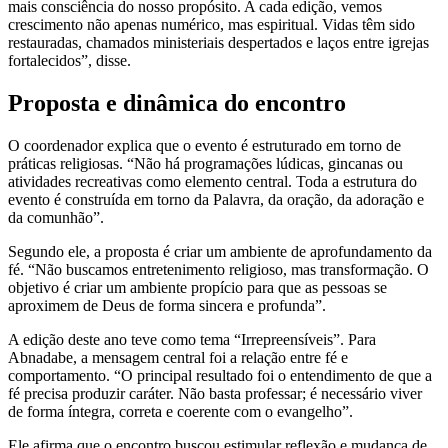
mais consciência do nosso propósito. A cada edição, vemos
crescimento não apenas numérico, mas espiritual. Vidas têm sido
restauradas, chamados ministeriais despertados e laços entre igrejas
fortalecidos”, disse.
Proposta e dinâmica do encontro
O coordenador explica que o evento é estruturado em torno de
práticas religiosas. “Não há programações lúdicas, gincanas ou
atividades recreativas como elemento central. Toda a estrutura do
evento é construída em torno da Palavra, da oração, da adoração e
da comunhão”.
Segundo ele, a proposta é criar um ambiente de aprofundamento da
fé. “Não buscamos entretenimento religioso, mas transformação. O
objetivo é criar um ambiente propício para que as pessoas se
aproximem de Deus de forma sincera e profunda”.
A edição deste ano teve como tema “Irrepreensíveis”. Para
Abnadabe, a mensagem central foi a relação entre fé e
comportamento. “O principal resultado foi o entendimento de que a
fé precisa produzir caráter. Não basta professar; é necessário viver
de forma íntegra, correta e coerente com o evangelho”.
Ele afirma que o encontro buscou estimular reflexão e mudança de