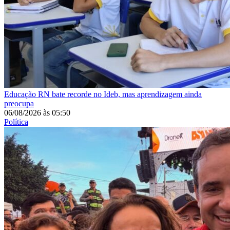
Educação
RN bate recorde no Ideb, mas aprendizagem ainda
preocupa
06/08/2026
às
05:50
Política