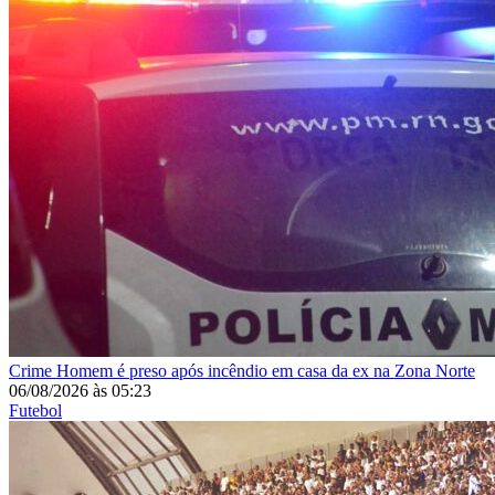
Crime
Homem é preso após incêndio em casa da ex na Zona Norte
06/08/2026
às
05:23
Futebol