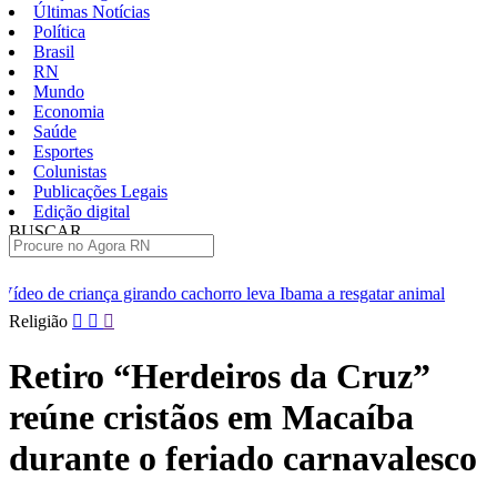
Últimas Notícias
Política
Brasil
RN
Mundo
Economia
Saúde
Esportes
Colunistas
Publicações Legais
Edição digital
BUSCAR
ÚLTIMAS
cachorro leva Ibama a resgatar animal
[VÍDEO] Professores da re
Pular
Religião
para
o
Retiro “Herdeiros da Cruz”
conteúdo
reúne cristãos em Macaíba
durante o feriado carnavalesco