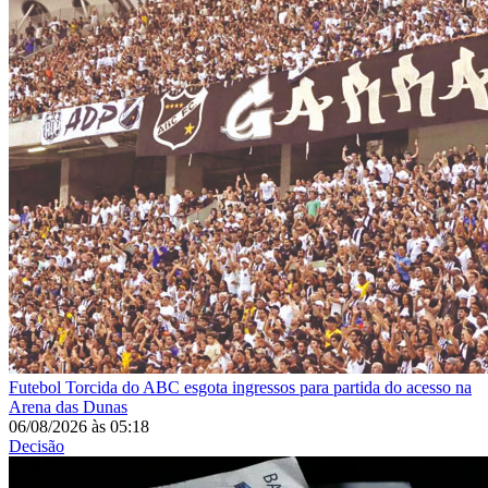
Futebol
Torcida do ABC esgota ingressos para partida do acesso na
Arena das Dunas
06/08/2026
às
05:18
Decisão