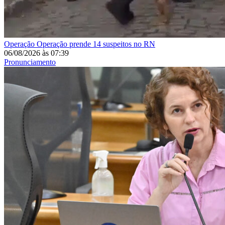
Operação
Operação prende 14 suspeitos no RN
06/08/2026
às
07:39
Pronunciamento