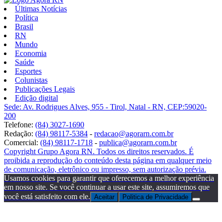
Últimas Notícias
Política
Brasil
RN
Mundo
Economia
Saúde
Esportes
Colunistas
Publicações Legais
Edição digital
Sede: Av. Rodrigues Alves, 955 - Tirol, Natal - RN, CEP:59020-
200
Telefone:
(84) 3027-1690
Redação:
(84) 98117-5384
-
redacao@agorarn.com.br
Comercial:
(84) 98117-1718
-
publica@agorarn.com.br
Copyright Grupo Agora RN. Todos os direitos reservados. É
proibida a reprodução do conteúdo desta página em qualquer meio
de comunicação, eletrônico ou impresso, sem autorização prévia.
Usamos cookies para garantir que oferecemos a melhor experiência
em nosso site. Se você continuar a usar este site, assumiremos que
você está satisfeito com ele.
Aceitar
Politica de Privacidade