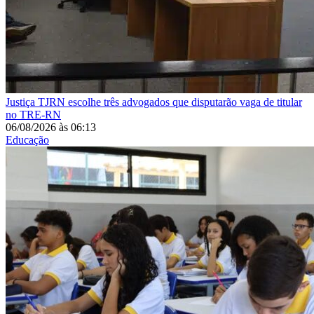
Justiça
TJRN escolhe três advogados que disputarão vaga de titular
no TRE-RN
06/08/2026
às
06:13
Educação