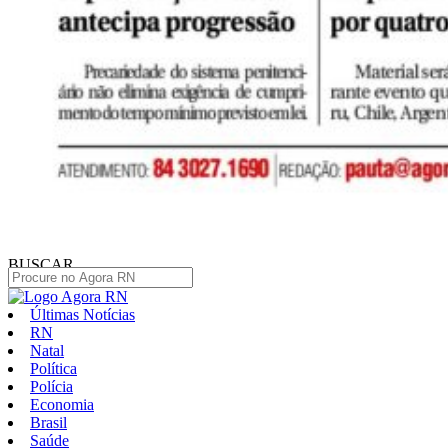
BUSCAR
Últimas Notícias
RN
Natal
Política
Polícia
Economia
Brasil
Saúde