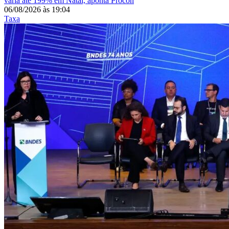
varia até 199% em Natal, aponta Procon
06/08/2026
às
19:04
Taxa