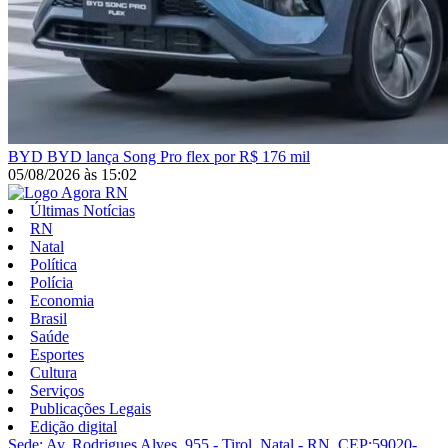
BYD
BYD lança Song Pro flex por R$ 176 mil
05/08/2026
às
15:02
Últimas Notícias
RN
Natal
Política
Polícia
Economia
Brasil
Saúde
Esportes
Cultura
Serviços
Publicações Legais
Edição digital
Sede: Av. Rodrigues Alves, 955 - Tirol, Natal - RN, CEP:59020-