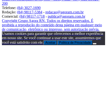
200
Telefone:
(84) 3027-1690
Redação:
(84) 98117-5384
-
redacao@agorarn.com.br
Comercial:
(84) 98117-1718
-
publica@agorarn.com.br
Copyright Grupo Agora RN. Todos os direitos reservados. É
proibida a reprodução do conteúdo desta página em qualquer meio
de comunicação, eletrônico ou impresso, sem autorização prévia.
Usamos cookies para garantir que oferecemos a melhor experiência
em nosso site. Se você continuar a usar este site, assumiremos que
você está satisfeito com ele.
Aceitar
Politica de Privacidade