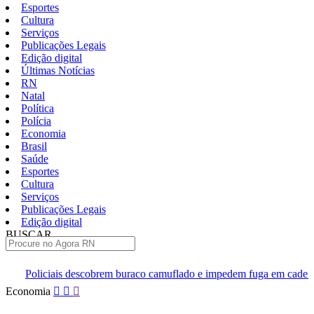
Esportes
Cultura
Serviços
Publicações Legais
Edição digital
Últimas Notícias
RN
Natal
Política
Polícia
Economia
Brasil
Saúde
Esportes
Cultura
Serviços
Publicações Legais
Edição digital
BUSCAR
ÚLTIMAS
brem buraco camuflado e impedem fuga em cadeia de Ceará-Mirim
Pular
Economia
para
o