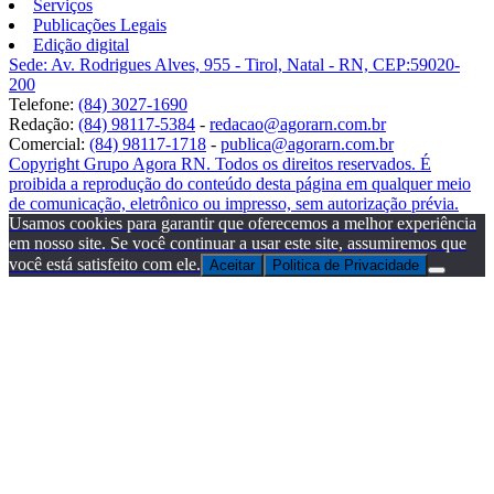
Serviços
Publicações Legais
Edição digital
Sede: Av. Rodrigues Alves, 955 - Tirol, Natal - RN, CEP:59020-
200
Telefone:
(84) 3027-1690
Redação:
(84) 98117-5384
-
redacao@agorarn.com.br
Comercial:
(84) 98117-1718
-
publica@agorarn.com.br
Copyright Grupo Agora RN. Todos os direitos reservados. É
proibida a reprodução do conteúdo desta página em qualquer meio
de comunicação, eletrônico ou impresso, sem autorização prévia.
Usamos cookies para garantir que oferecemos a melhor experiência
em nosso site. Se você continuar a usar este site, assumiremos que
você está satisfeito com ele.
Aceitar
Politica de Privacidade