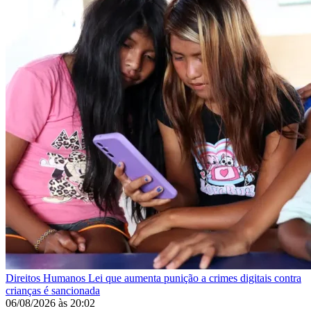
Direitos Humanos
Lei que aumenta punição a crimes digitais contra
crianças é sancionada
06/08/2026
às
20:02