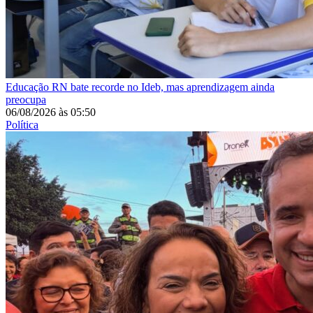
Educação
RN bate recorde no Ideb, mas aprendizagem ainda
preocupa
06/08/2026
às
05:50
Política