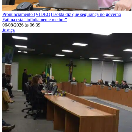
Pronunciamento
[VÍDEO] Isolda diz que segurança no governo
Fátima está “infinitamente melhor”
06/08/2026
às
06:39
Justiça