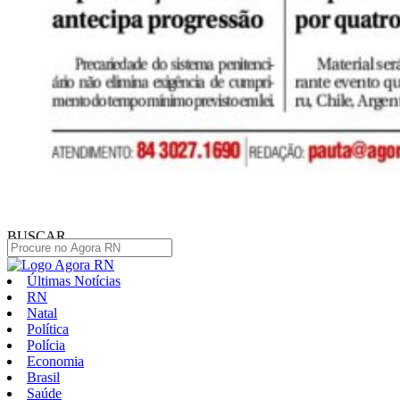
BUSCAR
Últimas Notícias
RN
Natal
Política
Polícia
Economia
Brasil
Saúde