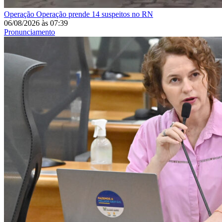
Operação
Operação prende 14 suspeitos no RN
06/08/2026
às
07:39
Pronunciamento