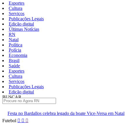
Esportes
Cultura
Serviços
Publicações Legais
Edição digital
Últimas Notícias
RN
Natal
Política
Polícia
Economia
Brasil
Saúde
Esportes
Cultura
Serviços
Publicações Legais
Edição digital
BUSCAR
ÚLTIMAS
s celebra legado da boate Vice-Versa em Natal
Documentário sobr
Pular
Futebol
para
o