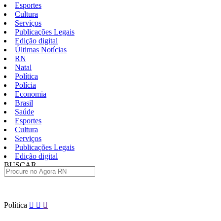
Esportes
Cultura
Serviços
Publicações Legais
Edição digital
Últimas Notícias
RN
Natal
Política
Polícia
Economia
Brasil
Saúde
Esportes
Cultura
Serviços
Publicações Legais
Edição digital
BUSCAR
ÚLTIMAS
Pular
Política
para
o