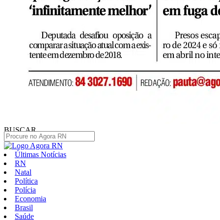
BUSCAR
Últimas Notícias
RN
Natal
Política
Polícia
Economia
Brasil
Saúde