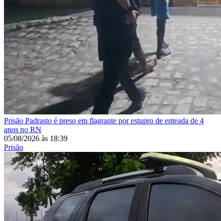
Prisão
Padrasto é preso em flagrante por estupro de enteada de 4
anos no RN
05/08/2026
às
18:39
Prisão