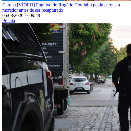
Carona
[VÍDEO] Fugitivo do Rogério Coutinho pediu carona a
morador antes de ser recapturado
05/08/2026
às
09:48
Polícia