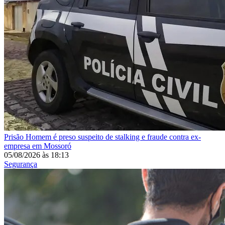
Prisão
Homem é preso suspeito de stalking e fraude contra ex-
empresa em Mossoró
05/08/2026
às
18:13
Segurança