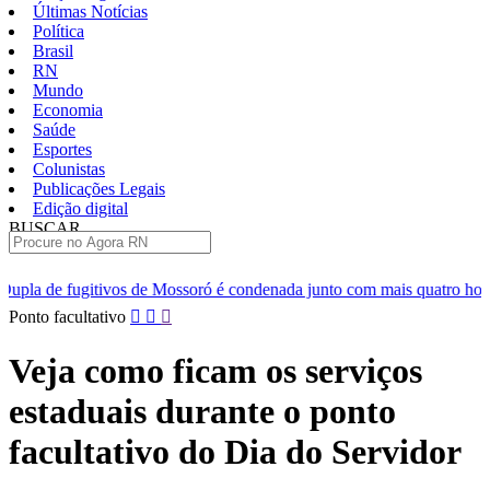
Últimas Notícias
Política
Brasil
RN
Mundo
Economia
Saúde
Esportes
Colunistas
Publicações Legais
Edição digital
BUSCAR
ÚLTIMAS
e Mossoró é condenada junto com mais quatro homens que deram apoio
Pular
Ponto facultativo
para
o
Veja como ficam os serviços
conteúdo
estaduais durante o ponto
facultativo do Dia do Servidor