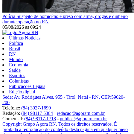
Polícia
Suspeito de homicídio é preso com arma, drogas e dinheiro
durante operação no RN
05/08/2026
às
09:24
Últimas Notícias
Política
Brasil
RN
Mundo
Economia
Saúde
Esportes
Colunistas
Publicações Legais
Edição digital
Sede: Av. Rodrigues Alves, 955 - Tirol, Natal - RN, CEP:59020-
200
Telefone:
(84) 3027-1690
Redação:
(84) 98117-5384
-
redacao@agorarn.com.br
Comercial:
(84) 98117-1718
-
publica@agorarn.com.br
Copyright Grupo Agora RN. Todos os direitos reservados. É
proibida a reprodução do conteúdo desta página em qualquer meio