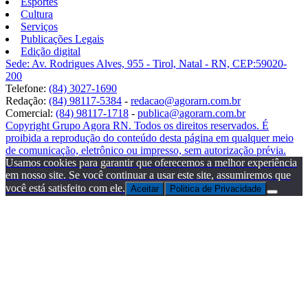
Esportes
Cultura
Serviços
Publicações Legais
Edição digital
Sede: Av. Rodrigues Alves, 955 - Tirol, Natal - RN, CEP:59020-
200
Telefone:
(84) 3027-1690
Redação:
(84) 98117-5384
-
redacao@agorarn.com.br
Comercial:
(84) 98117-1718
-
publica@agorarn.com.br
Copyright Grupo Agora RN. Todos os direitos reservados. É
proibida a reprodução do conteúdo desta página em qualquer meio
de comunicação, eletrônico ou impresso, sem autorização prévia.
Usamos cookies para garantir que oferecemos a melhor experiência
em nosso site. Se você continuar a usar este site, assumiremos que
você está satisfeito com ele.
Aceitar
Politica de Privacidade