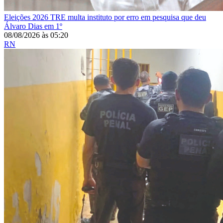
Eleições 2026
TRE multa instituto por erro em pesquisa que deu
Álvaro Dias em 1º
08/08/2026
às
05:20
RN