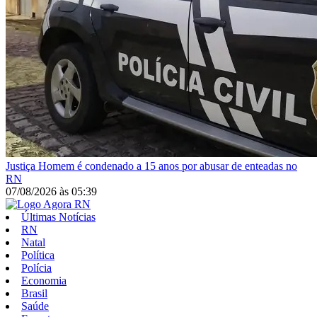
Justiça
Homem é condenado a 15 anos por abusar de enteadas no
RN
07/08/2026
às
05:39
Últimas Notícias
RN
Natal
Política
Polícia
Economia
Brasil
Saúde