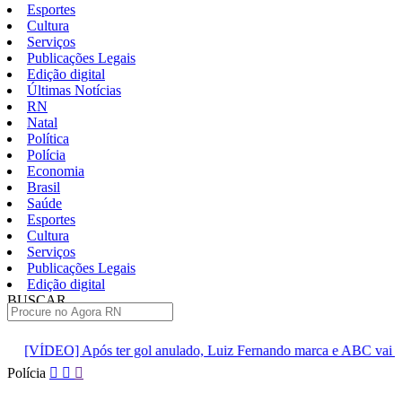
Esportes
Cultura
Serviços
Publicações Legais
Edição digital
Últimas Notícias
RN
Natal
Política
Polícia
Economia
Brasil
Saúde
Esportes
Cultura
Serviços
Publicações Legais
Edição digital
BUSCAR
ÚLTIMAS
gol anulado, Luiz Fernando marca e ABC vai vencendo no primeiro t
Pular
Polícia
para
o