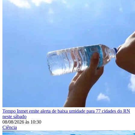
Tempo
Inmet emite alerta de baixa umidade para 77 cidades do RN
neste sábado
08/08/2026
às
10:30
Ciência