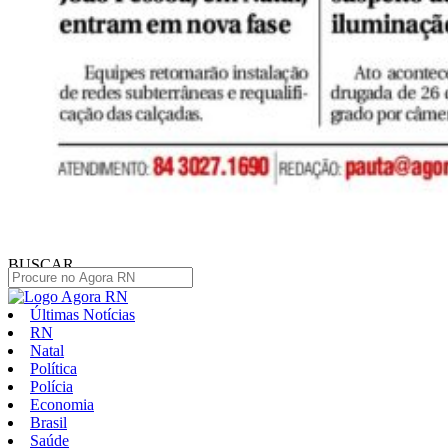
BUSCAR
Últimas Notícias
RN
Natal
Política
Polícia
Economia
Brasil
Saúde