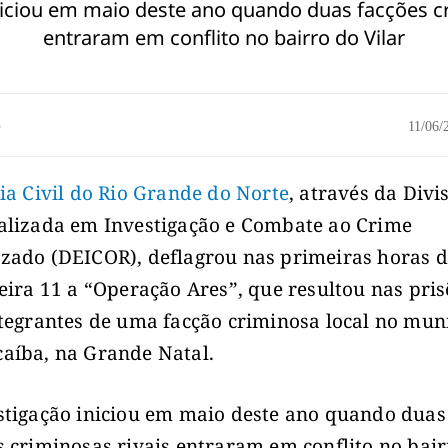
niciou em maio deste ano quando duas facções cr
entraram em conflito no bairro do Vilar
o
11/06
cia Civil do Rio Grande do Norte
, através da Divi
alizada em Investigação e Combate ao Crime
zado (DEICOR), deflagrou nas primeiras horas d
feira 11 a “Operação Ares”, que resultou nas pris
ntegrantes de uma facção criminosa local no mun
aíba, na Grande Natal.
stigação iniciou em maio deste ano quando duas
s criminosas rivais entraram em conflito no bai