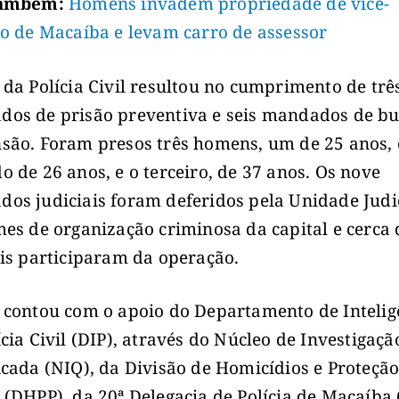
também:
Homens invadem propriedade de vice-
to de Macaíba e levam carro de assessor
 da Polícia Civil resultou no cumprimento de trê
os de prisão preventiva e seis mandados de bu
são. Foram presos três homens, um de 25 anos, 
o de 26 anos, e o terceiro, de 37 anos. Os nove
os judiciais foram deferidos pela Unidade Judi
mes de organização criminosa da capital e cerca 
ais participaram da operação.
 contou com o apoio do Departamento de Intelig
ícia Civil (DIP), através do Núcleo de Investigaçã
icada (NIQ), da Divisão de Homicídios e Proteção
 (DHPP), da 20ª Delegacia de Polícia de Macaíba 