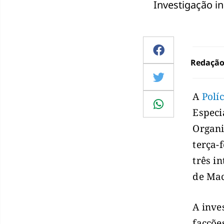
Investigação i
Redaçã
A
Polí
Especi
Organi
terça-
três i
de Mac
A inve
facçõe