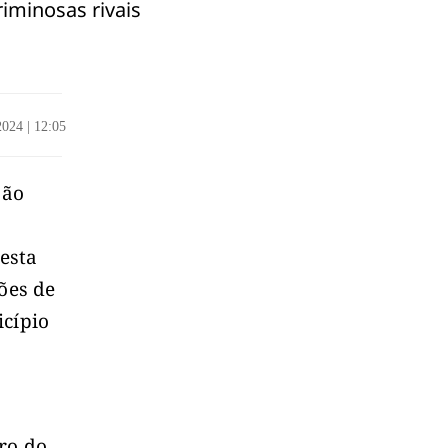
iminosas rivais
/2024
|
12:05
são
esta
ões de
icípio
rro do