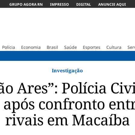
GRUPO AGORA RN
IMPRESSO
DIGITAL
ANUNCIE AQUI
Polícia
Economia
Brasil
Saúde
Esportes
Cultura
Ser
Obra do Dn
Investigação
o Ares”: Polícia Civ
 após confronto ent
rivais em Macaíba