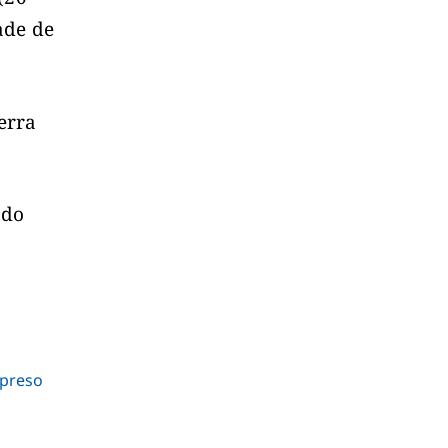
ade de
erra
ndo
 preso