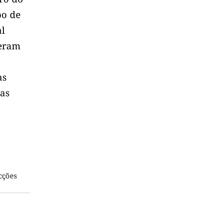
po de
al
reram
as
uas
cções