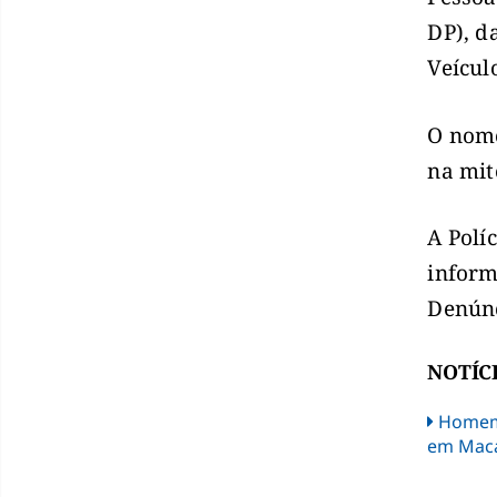
DP), d
Veícul
O nome
na mit
A Polí
inform
Denúnc
NOTÍC
Homem 
em Mac