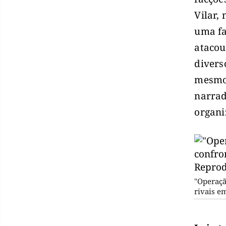
Vilar,
uma fa
atacou
divers
mesmo 
narrad
organi
"Operaçã
rivais e