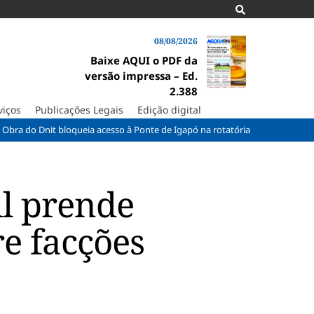
08/08/2026
Baixe AQUI o PDF da
versão impressa – Ed.
2.388
viços
Publicações Legais
Edição digital
it bloqueia acesso à Ponte de Igapó na rotatória do Parque dos Coqueiros
il prende
re facções