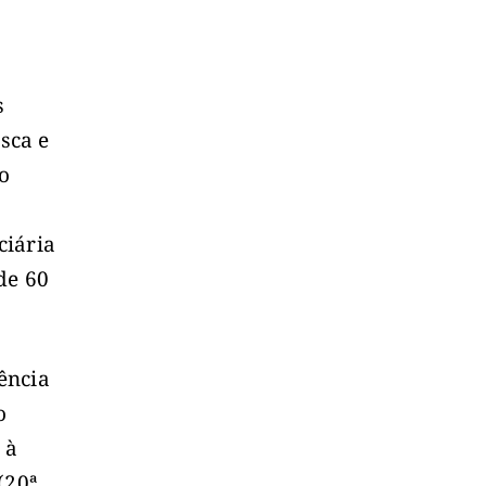
s
sca e
o
ciária
de 60
ência
o
 à
(20ª