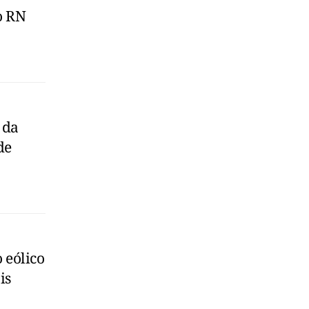
o RN
 da
de
 eólico
is