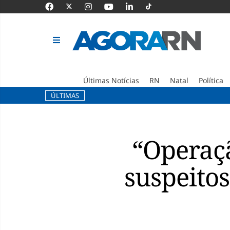
Últimas Notícias
RN
Natal
Política
ÚLTIMAS
Pular
para
o
“Operaçã
conteúdo
suspeitos