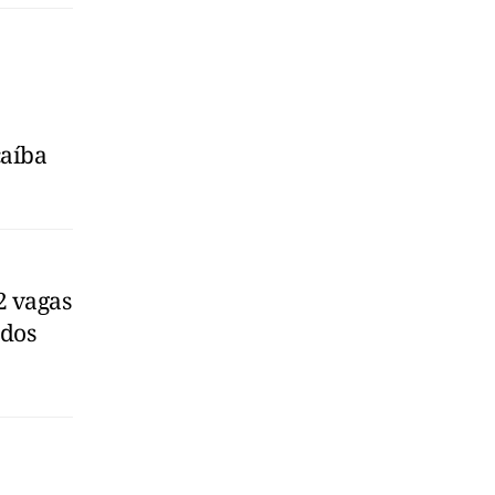
caíba
2 vagas
ados