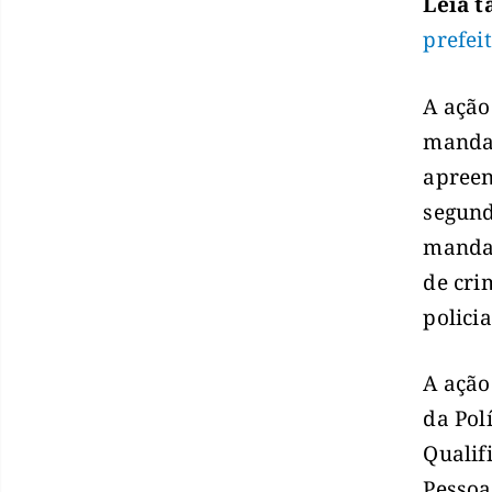
Leia 
prefei
A ação
mandad
apreen
segund
mandad
de cri
polici
A ação
da Pol
Qualif
Pessoa