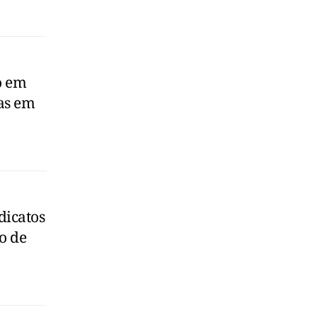
o em
as em
dicatos
o de