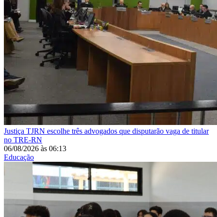
Justiça
TJRN escolhe três advogados que disputarão vaga de titular
no TRE-RN
06/08/2026
às
06:13
Educação