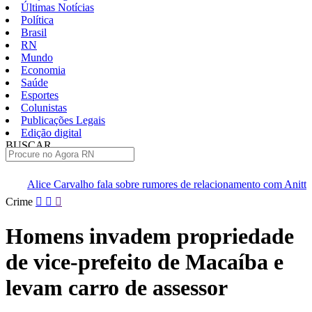
Últimas Notícias
Política
Brasil
RN
Mundo
Economia
Saúde
Esportes
Colunistas
Publicações Legais
Edição digital
BUSCAR
ÚLTIMAS
 fala sobre rumores de relacionamento com Anitta e defende privacida
Pular
Crime
para
o
Homens invadem propriedade
conteúdo
de vice-prefeito de Macaíba e
levam carro de assessor