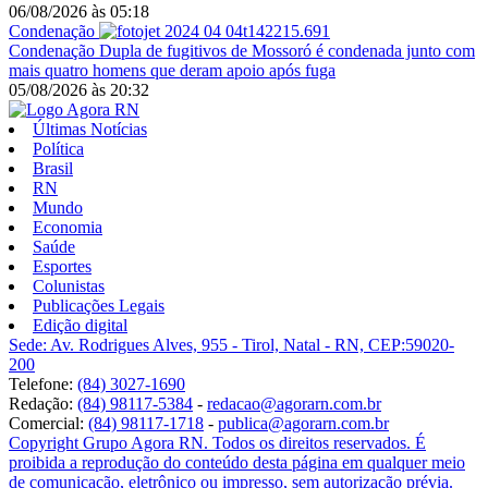
06/08/2026
às
05:18
Condenação
Condenação
Dupla de fugitivos de Mossoró é condenada junto com
mais quatro homens que deram apoio após fuga
05/08/2026
às
20:32
Últimas Notícias
Política
Brasil
RN
Mundo
Economia
Saúde
Esportes
Colunistas
Publicações Legais
Edição digital
Sede: Av. Rodrigues Alves, 955 - Tirol, Natal - RN, CEP:59020-
200
Telefone:
(84) 3027-1690
Redação:
(84) 98117-5384
-
redacao@agorarn.com.br
Comercial:
(84) 98117-1718
-
publica@agorarn.com.br
Copyright Grupo Agora RN. Todos os direitos reservados. É
proibida a reprodução do conteúdo desta página em qualquer meio
de comunicação, eletrônico ou impresso, sem autorização prévia.