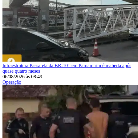
Infraestrutura
Passarela da BR-101 em Parnamirim é reaberta após
quase quatro meses
06/08/2026
às
08:49
Operação