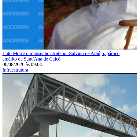
Luto
Morre o monsenhor Antenor Salvino de Araújo, pároco
emérito de Sant’Ana de Caicó
06/08/2026
às
09:04
Infraestrutura