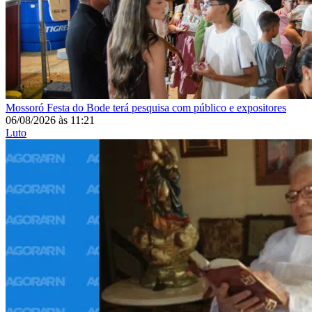
Mossoró
Festa do Bode terá pesquisa com público e expositores
06/08/2026
às
11:21
Luto