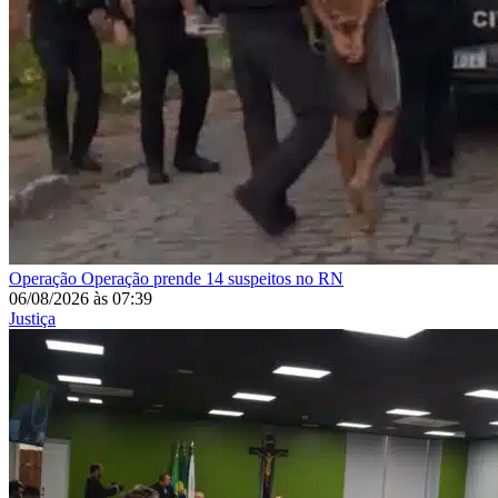
Operação
Operação prende 14 suspeitos no RN
06/08/2026
às
07:39
Justiça