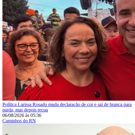
Política
Larissa Rosado muda declaração de cor e sai de branca para
parda, mas depois recua
06/08/2026
às
05:36
Caminhos do RN