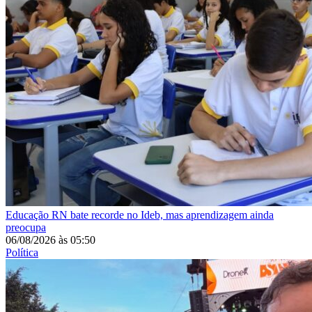
Educação
RN bate recorde no Ideb, mas aprendizagem ainda
preocupa
06/08/2026
às
05:50
Política