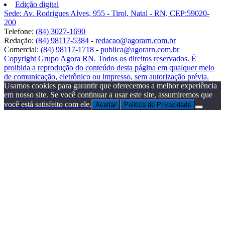
Edição digital
Sede: Av. Rodrigues Alves, 955 - Tirol, Natal - RN, CEP:59020-
200
Telefone:
(84) 3027-1690
Redação:
(84) 98117-5384
-
redacao@agorarn.com.br
Comercial:
(84) 98117-1718
-
publica@agorarn.com.br
Copyright Grupo Agora RN. Todos os direitos reservados. É
proibida a reprodução do conteúdo desta página em qualquer meio
de comunicação, eletrônico ou impresso, sem autorização prévia.
Usamos cookies para garantir que oferecemos a melhor experiência
em nosso site. Se você continuar a usar este site, assumiremos que
você está satisfeito com ele.
Aceitar
Politica de Privacidade