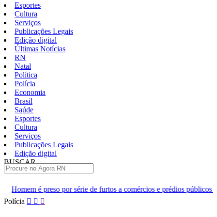
Esportes
Cultura
Serviços
Publicações Legais
Edição digital
Últimas Notícias
RN
Natal
Política
Polícia
Economia
Brasil
Saúde
Esportes
Cultura
Serviços
Publicações Legais
Edição digital
BUSCAR
ÚLTIMAS
 série de furtos a comércios e prédios públicos em Macau
Adole
Pular
Polícia
para
o