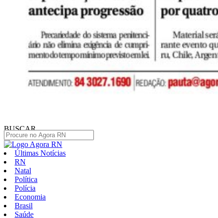
BUSCAR
Últimas Notícias
RN
Natal
Política
Polícia
Economia
Brasil
Saúde