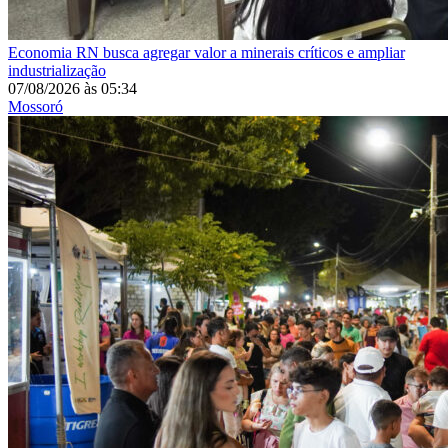
Economia
RN busca agregar valor a minerais críticos e ampliar
industrialização
07/08/2026
às
05:34
Mossoró