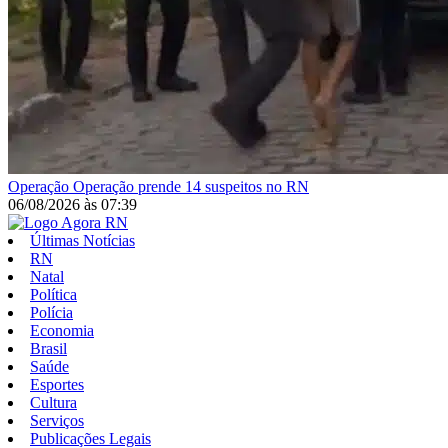
Operação
Operação prende 14 suspeitos no RN
06/08/2026
às
07:39
Últimas Notícias
RN
Natal
Política
Polícia
Economia
Brasil
Saúde
Esportes
Cultura
Serviços
Publicações Legais