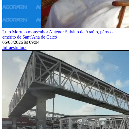
Luto
Morre o monsenhor Antenor Salvino de Araújo, pároco
emérito de Sant’Ana de Caicó
06/08/2026
às
09:04
Infraestrutura