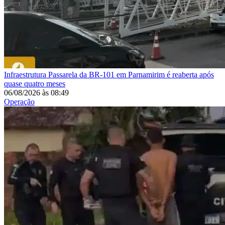
Infraestrutura
Passarela da BR-101 em Parnamirim é reaberta após
quase quatro meses
06/08/2026
às
08:49
Operação