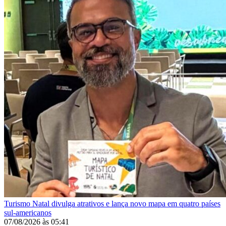
Turismo
Natal divulga atrativos e lança novo mapa em quatro países
sul-americanos
07/08/2026
às
05:41