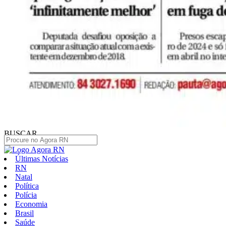
BUSCAR
Últimas Notícias
RN
Natal
Política
Polícia
Economia
Brasil
Saúde