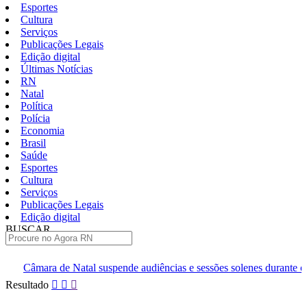
Esportes
Cultura
Serviços
Publicações Legais
Edição digital
Últimas Notícias
RN
Natal
Política
Polícia
Economia
Brasil
Saúde
Esportes
Cultura
Serviços
Publicações Legais
Edição digital
BUSCAR
ÚLTIMAS
tal suspende audiências e sessões solenes durante campanha
Le
Pular
Resultado
para
o