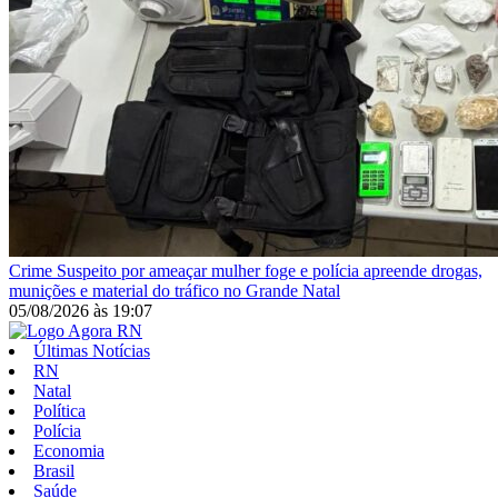
Crime
Suspeito por ameaçar mulher foge e polícia apreende drogas,
munições e material do tráfico no Grande Natal
05/08/2026
às
19:07
Últimas Notícias
RN
Natal
Política
Polícia
Economia
Brasil
Saúde