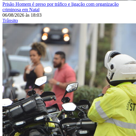
Prisão
Homem é preso por tráfico e ligação com organização
criminosa em Natal
06/08/2026
às
18:03
Trânsito