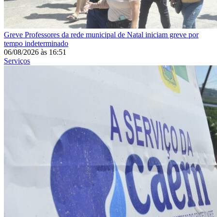
Greve
Professores da rede municipal de Natal iniciam greve por
tempo indeterminado
06/08/2026
às
16:51
Serviços