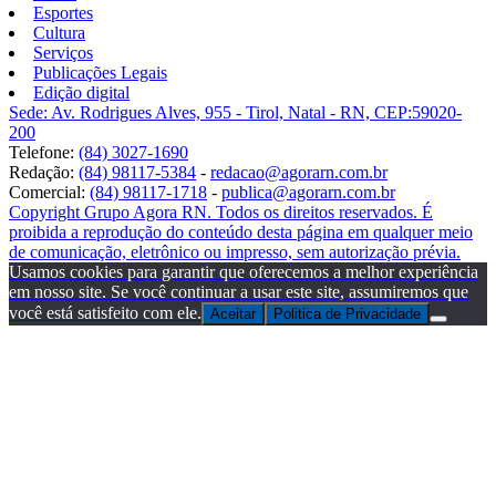
Esportes
Cultura
Serviços
Publicações Legais
Edição digital
Sede: Av. Rodrigues Alves, 955 - Tirol, Natal - RN, CEP:59020-
200
Telefone:
(84) 3027-1690
Redação:
(84) 98117-5384
-
redacao@agorarn.com.br
Comercial:
(84) 98117-1718
-
publica@agorarn.com.br
Copyright Grupo Agora RN. Todos os direitos reservados. É
proibida a reprodução do conteúdo desta página em qualquer meio
de comunicação, eletrônico ou impresso, sem autorização prévia.
Usamos cookies para garantir que oferecemos a melhor experiência
em nosso site. Se você continuar a usar este site, assumiremos que
você está satisfeito com ele.
Aceitar
Politica de Privacidade