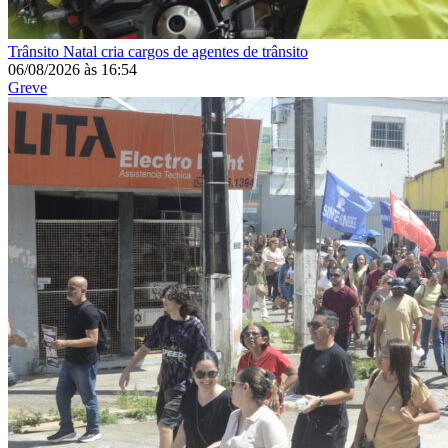
Trânsito
Natal cria cargos de agentes de trânsito
06/08/2026
às
16:54
Greve