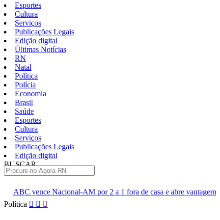
Esportes
Cultura
Serviços
Publicações Legais
Edição digital
Últimas Notícias
RN
Natal
Política
Polícia
Economia
Brasil
Saúde
Esportes
Cultura
Serviços
Publicações Legais
Edição digital
BUSCAR
ÚLTIMAS
l-AM por 2 a 1 fora de casa e abre vantagem nas quartas
Cine 
Pular
Política
para
o