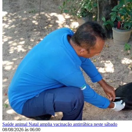
Saúde animal
Natal amplia vacinação antirrábica neste sábado
08/08/2026
às
06:00