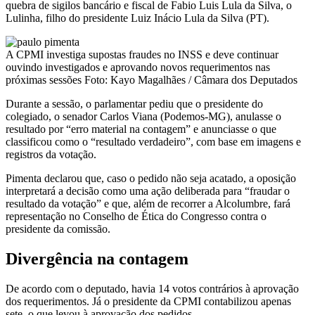
quebra de sigilos bancário e fiscal de Fabio Luis Lula da Silva, o
Lulinha, filho do presidente Luiz Inácio Lula da Silva (PT).
A CPMI investiga supostas fraudes no INSS e deve continuar
ouvindo investigados e aprovando novos requerimentos nas
próximas sessões Foto: Kayo Magalhães / Câmara dos Deputados
Durante a sessão, o parlamentar pediu que o presidente do
colegiado, o senador Carlos Viana (Podemos-MG), anulasse o
resultado por “erro material na contagem” e anunciasse o que
classificou como o “resultado verdadeiro”, com base em imagens e
registros da votação.
Pimenta declarou que, caso o pedido não seja acatado, a oposição
interpretará a decisão como uma ação deliberada para “fraudar o
resultado da votação” e que, além de recorrer a Alcolumbre, fará
representação no Conselho de Ética do Congresso contra o
presidente da comissão.
Divergência na contagem
De acordo com o deputado, havia 14 votos contrários à aprovação
dos requerimentos. Já o presidente da CPMI contabilizou apenas
sete, o que levou à aprovação dos pedidos.