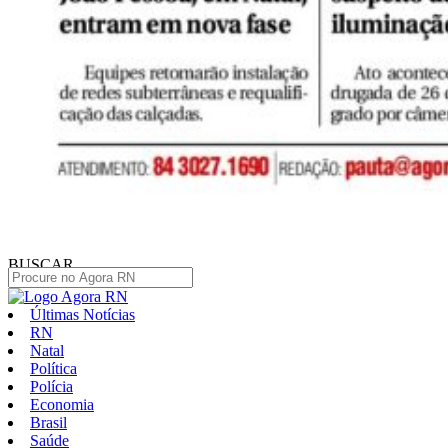
BUSCAR
Últimas Notícias
RN
Natal
Política
Polícia
Economia
Brasil
Saúde