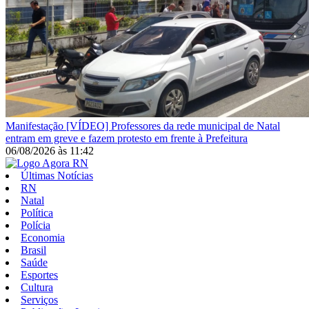
Manifestação
[VÍDEO] Professores da rede municipal de Natal
entram em greve e fazem protesto em frente à Prefeitura
06/08/2026
às
11:42
Últimas Notícias
RN
Natal
Política
Polícia
Economia
Brasil
Saúde
Esportes
Cultura
Serviços