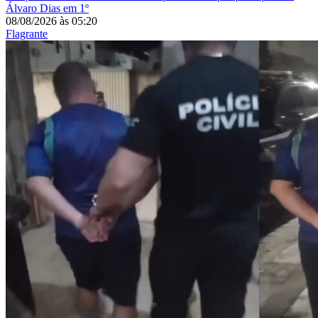
Álvaro Dias em 1º
08/08/2026
às
05:20
Flagrante