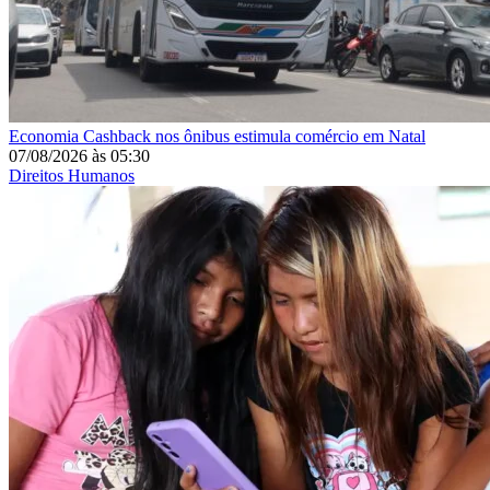
Economia
Cashback nos ônibus estimula comércio em Natal
07/08/2026
às
05:30
Direitos Humanos