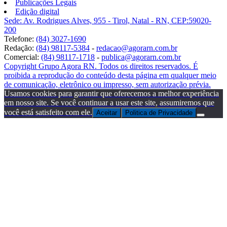
Publicações Legais
Edição digital
Sede: Av. Rodrigues Alves, 955 - Tirol, Natal - RN, CEP:59020-
200
Telefone:
(84) 3027-1690
Redação:
(84) 98117-5384
-
redacao@agorarn.com.br
Comercial:
(84) 98117-1718
-
publica@agorarn.com.br
Copyright Grupo Agora RN. Todos os direitos reservados. É
proibida a reprodução do conteúdo desta página em qualquer meio
de comunicação, eletrônico ou impresso, sem autorização prévia.
Usamos cookies para garantir que oferecemos a melhor experiência
em nosso site. Se você continuar a usar este site, assumiremos que
você está satisfeito com ele.
Aceitar
Politica de Privacidade