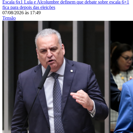
Escala 6x1
Lula e Alcolumbre definem que debate sobre escala 6×1
fica para depois das eleições
07/08/2026
às
17:49
Tensão