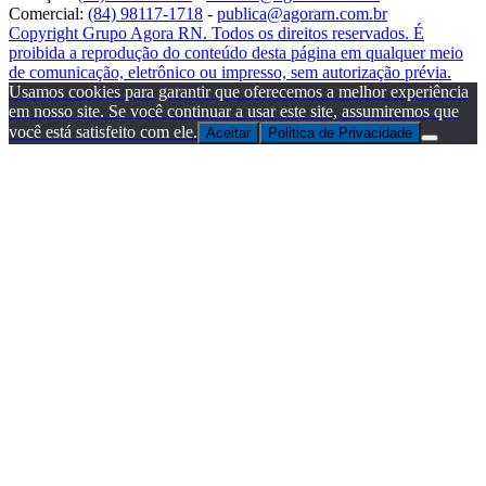
Comercial:
(84) 98117-1718
-
publica@agorarn.com.br
Copyright Grupo Agora RN. Todos os direitos reservados. É
proibida a reprodução do conteúdo desta página em qualquer meio
de comunicação, eletrônico ou impresso, sem autorização prévia.
Usamos cookies para garantir que oferecemos a melhor experiência
em nosso site. Se você continuar a usar este site, assumiremos que
você está satisfeito com ele.
Aceitar
Politica de Privacidade