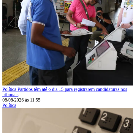
Política
Partidos têm até o dia 15 para registrarem candidaturas nos
tribunais
08/08/2026
às
11:55
Política