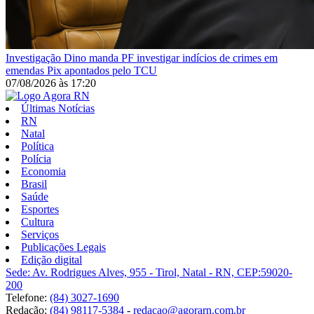
Investigação
Dino manda PF investigar indícios de crimes em
emendas Pix apontados pelo TCU
07/08/2026
às
17:20
Últimas Notícias
RN
Natal
Política
Polícia
Economia
Brasil
Saúde
Esportes
Cultura
Serviços
Publicações Legais
Edição digital
Sede: Av. Rodrigues Alves, 955 - Tirol, Natal - RN, CEP:59020-
200
Telefone:
(84) 3027-1690
Redação:
(84) 98117-5384
-
redacao@agorarn.com.br