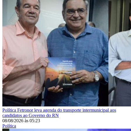
Política
Fetronor leva agenda do transporte intermunicipal aos
candidatos ao Governo do RN
08/08/2026
às
05:23
Política