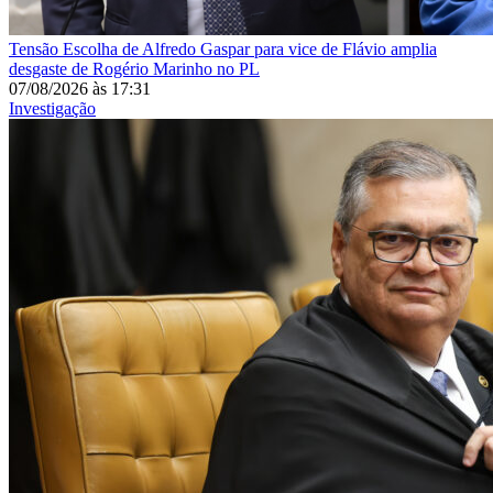
Tensão
Escolha de Alfredo Gaspar para vice de Flávio amplia
desgaste de Rogério Marinho no PL
07/08/2026
às
17:31
Investigação