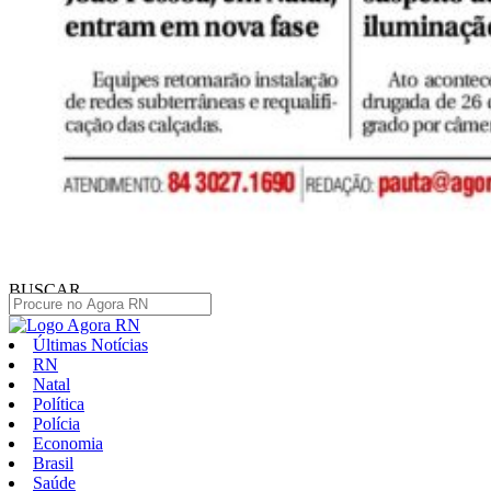
BUSCAR
Últimas Notícias
RN
Natal
Política
Polícia
Economia
Brasil
Saúde