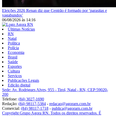
Eleições 2026
Renan diz que Centrão é formado por ‘parasitas e
vagabundos’
06/08/2026
às
14:16
Últimas Notícias
RN
Natal
Política
Polícia
Economia
Brasil
Saúde
Esportes
Cultura
Serviços
Publicações Legais
Edição digital
Sede: Av. Rodrigues Alves, 955 - Tirol, Natal - RN, CEP:59020-
200
Telefone:
(84) 3027-1690
Redação:
(84) 98117-5384
-
redacao@agorarn.com.br
Comercial:
(84) 98117-1718
-
publica@agorarn.com.br
Copyright Grupo Agora RN. Todos os direitos reservados. É