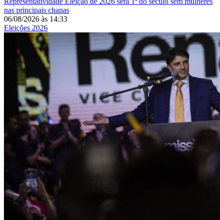
Representatividade
Eleição de 2026 será 1ª do século sem mulheres
nas principais chapas
06/08/2026
às
14:33
Eleições 2026