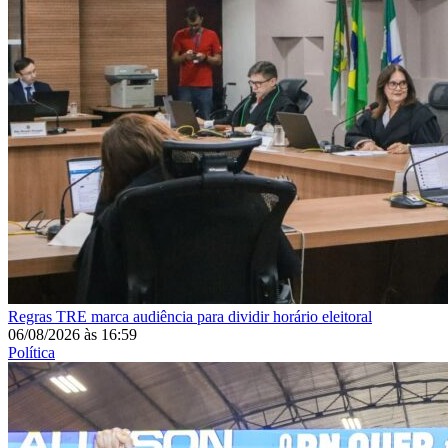
Regras
TRE marca audiência para dividir horário eleitoral
06/08/2026
às
16:59
Política