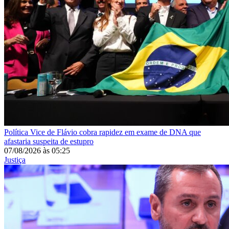
Política
Vice de Flávio cobra rapidez em exame de DNA que
afastaria suspeita de estupro
07/08/2026
às
05:25
Justiça