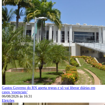
Gastos
Governo do RN aperta regras e só vai liberar diárias em
casos ‘essenciais’
06/08/2026
às
16:31
Eleições