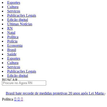
Esportes
Cultura
Serviços
Publicações Legais
Edição digital
Últimas Notícias
RN
Natal
Política
Polícia
Economia
Brasil
Saúde
Esportes
Cultura
Serviços
Publicações Legais
Edição digital
BUSCAR
ÚLTIMAS
ecorde de medidas protetivas 20 anos após Lei Maria da Penha
ABC
Pular
Política
para
o