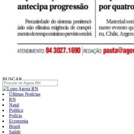
BUSCAR
Últimas Notícias
RN
Natal
Política
Polícia
Economia
Brasil
Saúde