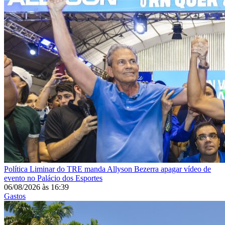
Política
Liminar do TRE manda Allyson Bezerra apagar vídeo de
evento no Palácio dos Esportes
06/08/2026
às
16:39
Gastos