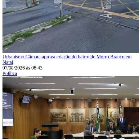
Urbanismo
Câmara aprova criação do bairro de Morro Branco em
Natal
07/08/2026
às
08:43
Política