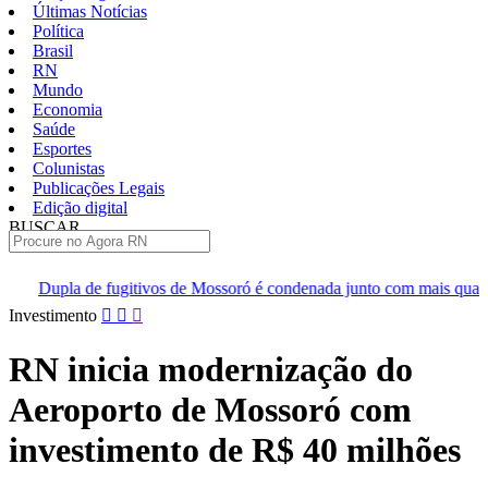
Últimas Notícias
Política
Brasil
RN
Mundo
Economia
Saúde
Esportes
Colunistas
Publicações Legais
Edição digital
BUSCAR
ÚLTIMAS
os de Mossoró é condenada junto com mais quatro homens que deram a
Pular
Investimento
para
o
RN inicia modernização do
conteúdo
Aeroporto de Mossoró com
investimento de R$ 40 milhões