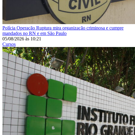
Polícia
Operação Ruptura mira organização criminosa e cumpre
mandados no RN e em São Paulo
05/08/2026
às
10:21
Cursos