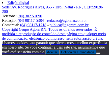
Edição digital
Sede: Av. Rodrigues Alves, 955 - Tirol, Natal - RN, CEP:59020-
200
Telefone:
(84) 3027-1690
Redação:
(84) 98117-5384
-
redacao@agorarn.com.br
Comercial:
(84) 98117-1718
-
publica@agorarn.com.br
Copyright Grupo Agora RN. Todos os direitos reservados. É
proibida a reprodução do conteúdo desta página em qualquer meio
de comunicação, eletrônico ou impresso, sem autorização prévia.
Usamos cookies para garantir que oferecemos a melhor experiência
em nosso site. Se você continuar a usar este site, assumiremos que
você está satisfeito com ele.
Aceitar
Politica de Privacidade