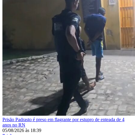
Prisão
Padrasto é preso em flagrante por estupro de enteada de 4
anos no RN
05/08/2026
às
18:39