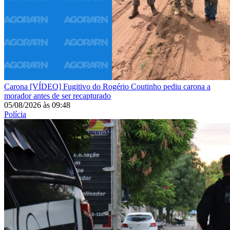
Carona
[VÍDEO] Fugitivo do Rogério Coutinho pediu carona a
morador antes de ser recapturado
05/08/2026
às
09:48
Polícia