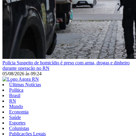
Polícia
Suspeito de homicídio é preso com arma, drogas e dinheiro
durante operação no RN
05/08/2026
às
09:24
Últimas Notícias
Política
Brasil
RN
Mundo
Economia
Saúde
Esportes
Colunistas
Publicações Legais