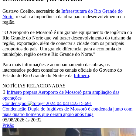
Gustavo Coelho, secretário de
Infraestrutura do Rio Grande do
Norte
, ressalta a importância da obra para o desenvolvimento da
região.
“O Aeroporto de Mossoró é um grande equipamento de logística do
Rio Grande do Norte que vai trazer desenvolvimento do turismo da
região, exportação, além de conectar a cidade com os principais
aeroportos do país. Um grande diferencial para a economia do
município, região oeste e Rio Grande do Norte.”
Para mais informações e acompanhamento das obras, os
interessados podem consultar os canais oficiais do Governo do
Estado do Rio Grande do Norte e da
Infraero
.
NOTÍCIAS RELACIONADAS
Infraero prepara Aeroporto de Mossoró para ampliação das
operações
Condenação
Condenação
Dupla de fugitivos de Mossoró é condenada junto com
mais quatro homens que deram apoio após fuga
05/08/2026
às
20:32
Prisão