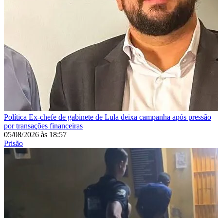
Política
Ex-chefe de gabinete de Lula deixa campanha após pressão
por transações financeiras
05/08/2026
às
18:57
Prisão