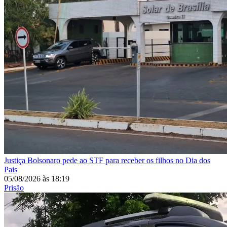
Justiça
Bolsonaro pede ao STF para receber os filhos no Dia dos
Pais
05/08/2026
às
18:19
Prisão