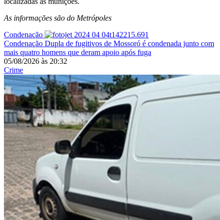
localizadas as munições.
As informações são do Metrópoles
Condenação
Condenação
Dupla de fugitivos de Mossoró é condenada junto com
mais quatro homens que deram apoio após fuga
05/08/2026
às
20:32
Crime