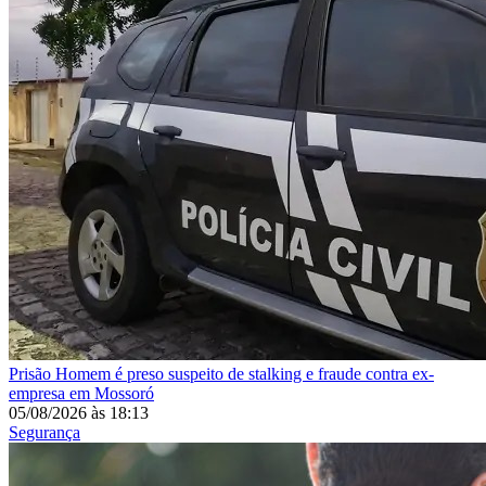
Prisão
Homem é preso suspeito de stalking e fraude contra ex-
empresa em Mossoró
05/08/2026
às
18:13
Segurança