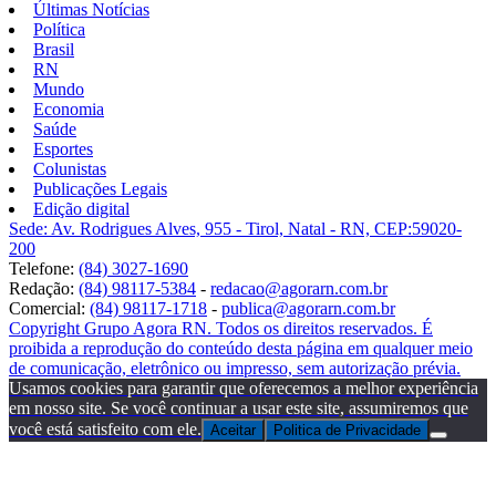
Últimas Notícias
Política
Brasil
RN
Mundo
Economia
Saúde
Esportes
Colunistas
Publicações Legais
Edição digital
Sede: Av. Rodrigues Alves, 955 - Tirol, Natal - RN, CEP:59020-
200
Telefone:
(84) 3027-1690
Redação:
(84) 98117-5384
-
redacao@agorarn.com.br
Comercial:
(84) 98117-1718
-
publica@agorarn.com.br
Copyright Grupo Agora RN. Todos os direitos reservados. É
proibida a reprodução do conteúdo desta página em qualquer meio
de comunicação, eletrônico ou impresso, sem autorização prévia.
Usamos cookies para garantir que oferecemos a melhor experiência
em nosso site. Se você continuar a usar este site, assumiremos que
você está satisfeito com ele.
Aceitar
Politica de Privacidade