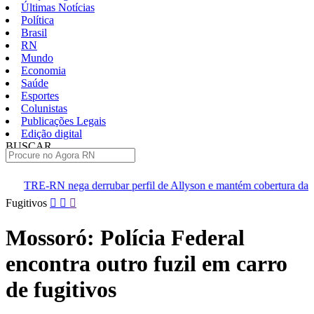
Últimas Notícias
Política
Brasil
RN
Mundo
Economia
Saúde
Esportes
Colunistas
Publicações Legais
Edição digital
BUSCAR
ÚLTIMAS
rrubar perfil de Allyson e mantém cobertura da convenção
Dupl
Pular
Fugitivos
para
o
Mossoró: Polícia Federal
conteúdo
encontra outro fuzil em carro
de fugitivos