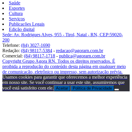
Saúde
Esportes
Cultura
Serviços
Publicações Legais
Edição digital
Sede: Av. Rodrigues Alves, 955 - Tirol, Natal - RN, CEP:59020-
200
Telefone:
(84) 3027-1690
Redação:
(84) 98117-5384
-
redacao@agorarn.com.br
Comercial:
(84) 98117-1718
-
publica@agorarn.com.br
Copyright Grupo Agora RN. Todos os direitos reservados. É
proibida a reprodução do conteúdo desta página em qualquer meio
de comunicação, eletrônico ou impresso, sem autorização prévia.
Usamos cookies para garantir que oferecemos a melhor experiência
em nosso site. Se você continuar a usar este site, assumiremos que
você está satisfeito com ele.
Aceitar
Politica de Privacidade