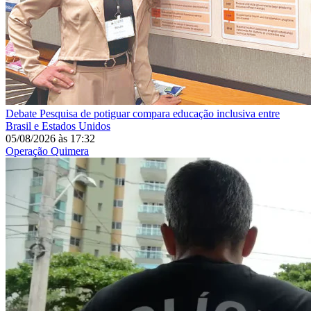
Debate
Pesquisa de potiguar compara educação inclusiva entre
Brasil e Estados Unidos
05/08/2026
às
17:32
Operação Quimera