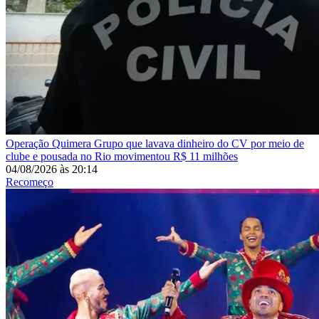
Operação Quimera
Grupo que lavava dinheiro do CV por meio de
clube e pousada no Rio movimentou R$ 11 milhões
04/08/2026
às
20:14
Recomeço