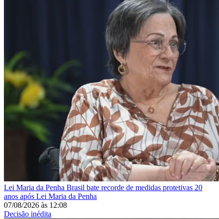
Lei Maria da Penha
Brasil bate recorde de medidas protetivas 20
anos após Lei Maria da Penha
07/08/2026
às
12:08
Decisão inédita