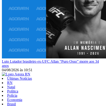
Luto
Lutador brasileiro ex-UFC Allan “Puro Osso” morre aos 34
anos
04/08/2026
às
10:51
Últimas Notícias
RN
Natal
Política
Polícia
Economia
Brasil