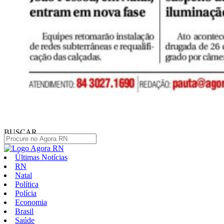
BUSCAR
Últimas Notícias
RN
Natal
Política
Polícia
Economia
Brasil
Saúde