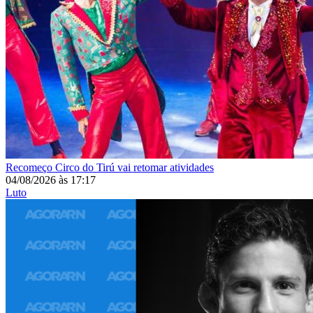
Recomeço
Circo do Tirú vai retomar atividades
04/08/2026
às
17:17
Luto