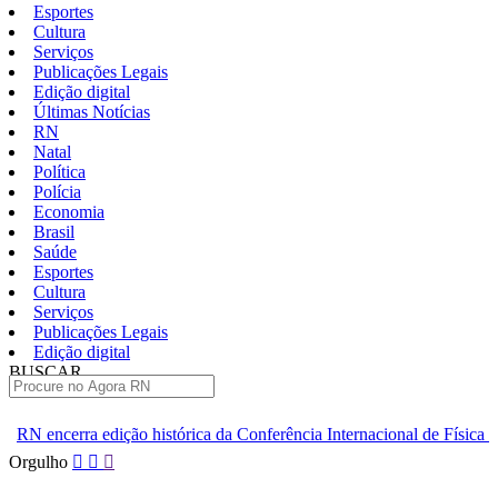
Esportes
Cultura
Serviços
Publicações Legais
Edição digital
Últimas Notícias
RN
Natal
Política
Polícia
Economia
Brasil
Saúde
Esportes
Cultura
Serviços
Publicações Legais
Edição digital
BUSCAR
ÚLTIMAS
histórica da Conferência Internacional de Física de Altas Energias
Pular
Orgulho
para
o