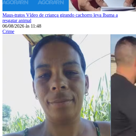
Maus-tratos
Vídeo de criança girando cachorro leva Ibama a
resgatar animal
06/08/2026
às
11:48
Crime