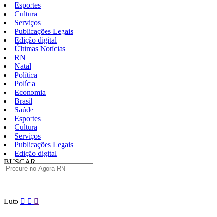
Esportes
Cultura
Serviços
Publicações Legais
Edição digital
Últimas Notícias
RN
Natal
Política
Polícia
Economia
Brasil
Saúde
Esportes
Cultura
Serviços
Publicações Legais
Edição digital
BUSCAR
ÚLTIMAS
Pular
Luto
para
o