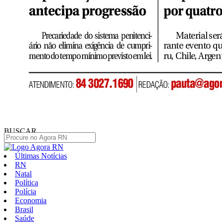
BUSCAR
Últimas Notícias
RN
Natal
Política
Polícia
Economia
Brasil
Saúde