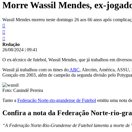
Morre Wassil Mendes, ex-jogado
conteúdo
Wassil Mendes morreu neste domingo 26 aos 66 anos após complicaçõ
Redação
26/08/2024
|
09:41
O ex-técnico de futebol, Wassil Mendes, que já trabalhou em diverso
Wassil já trabalhou com os times do
ABC
, Alecrim, América, ASSU, 
Gonçalo em 2003, além de campeão da segunda divisão pelo Potygua
Foto: Canindé Pereira
Tanto a
Federação Norte-rio-grandense de Futebol
emitiu uma nota de
Confira a nota da Federação Norte-rio-gra
“A Federação Norte-Rio-Grandense de Futebol lamenta a morte de Wa