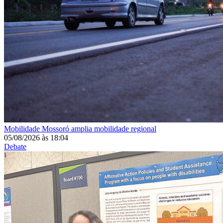
Mobilidade
Mossoró amplia mobilidade regional
05/08/2026
às
18:04
Debate