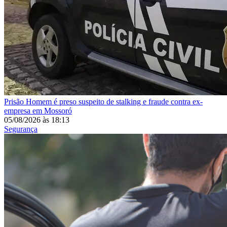
Prisão
Homem é preso suspeito de stalking e fraude contra ex-
empresa em Mossoró
05/08/2026
às
18:13
Segurança