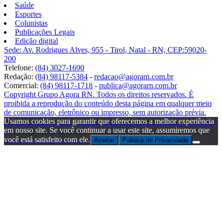
Saúde
Esportes
Colunistas
Publicações Legais
Edição digital
Sede: Av. Rodrigues Alves, 955 - Tirol, Natal - RN, CEP:59020-
200
Telefone:
(84) 3027-1690
Redação:
(84) 98117-5384
-
redacao@agorarn.com.br
Comercial:
(84) 98117-1718
-
publica@agorarn.com.br
Copyright Grupo Agora RN. Todos os direitos reservados. É
proibida a reprodução do conteúdo desta página em qualquer meio
de comunicação, eletrônico ou impresso, sem autorização prévia.
Usamos cookies para garantir que oferecemos a melhor experiência
em nosso site. Se você continuar a usar este site, assumiremos que
você está satisfeito com ele.
Aceitar
Politica de Privacidade