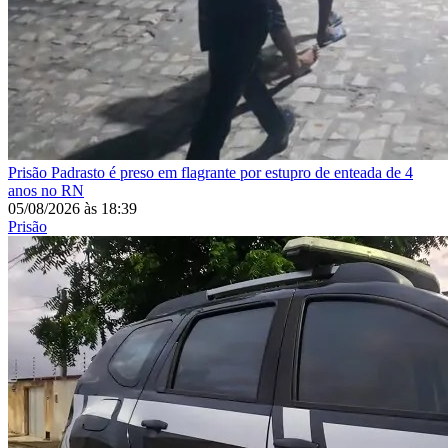
Prisão
Padrasto é preso em flagrante por estupro de enteada de 4
anos no RN
05/08/2026
às
18:39
Prisão