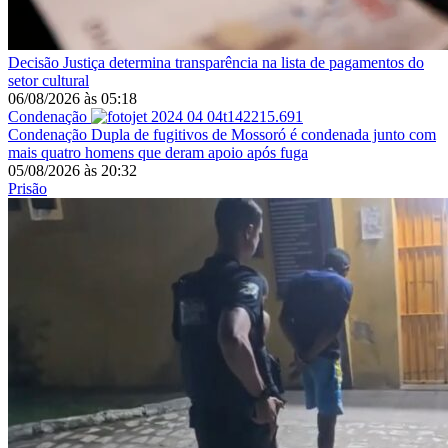
Decisão
Justiça determina transparência na lista de pagamentos do
setor cultural
06/08/2026
às
05:18
Condenação
Condenação
Dupla de fugitivos de Mossoró é condenada junto com
mais quatro homens que deram apoio após fuga
05/08/2026
às
20:32
Prisão