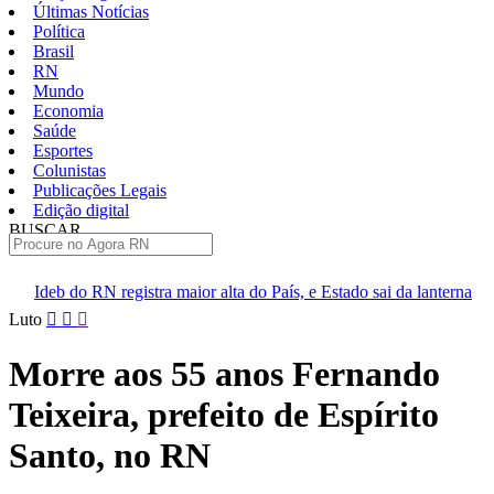
Últimas Notícias
Política
Brasil
RN
Mundo
Economia
Saúde
Esportes
Colunistas
Publicações Legais
Edição digital
BUSCAR
ÚLTIMAS
ra maior alta do País, e Estado sai da lanterna
Larissa Rosado mu
Pular
Luto
para
o
Morre aos 55 anos Fernando
conteúdo
Teixeira, prefeito de Espírito
Santo, no RN