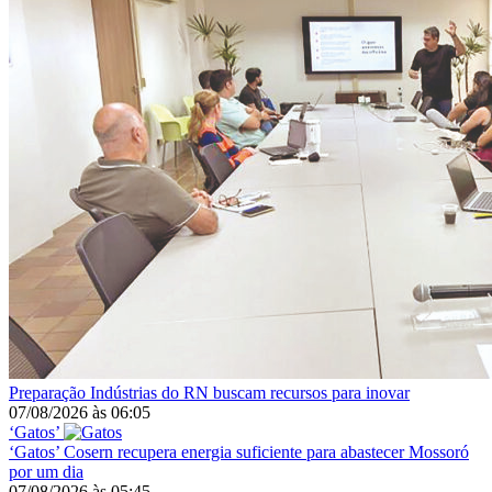
Preparação
Indústrias do RN buscam recursos para inovar
07/08/2026
às
06:05
‘Gatos’
‘Gatos’
Cosern recupera energia suficiente para abastecer Mossoró
por um dia
07/08/2026
às
05:45