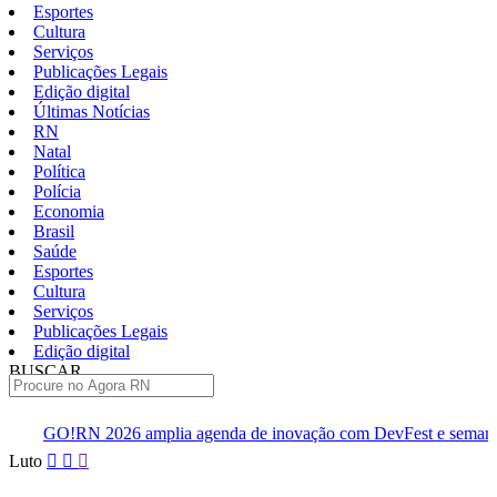
Esportes
Cultura
Serviços
Publicações Legais
Edição digital
Últimas Notícias
RN
Natal
Política
Polícia
Economia
Brasil
Saúde
Esportes
Cultura
Serviços
Publicações Legais
Edição digital
BUSCAR
ÚLTIMAS
amplia agenda de inovação com DevFest e semana de eventos
Pular
Luto
para
o