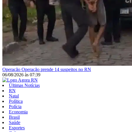
Operação
Operação prende 14 suspeitos no RN
06/08/2026
às
07:39
Últimas Notícias
RN
Natal
Política
Polícia
Economia
Brasil
Saúde
Esportes