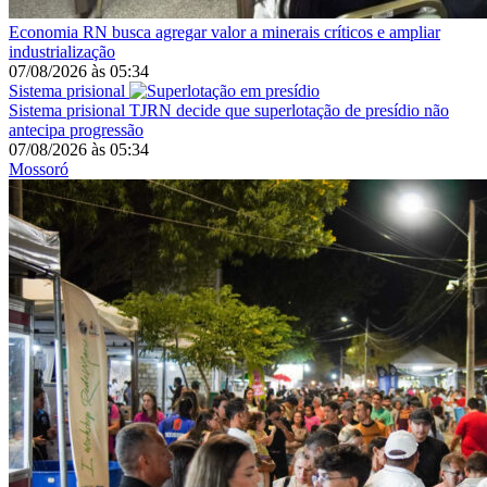
Economia
RN busca agregar valor a minerais críticos e ampliar
industrialização
07/08/2026
às
05:34
Sistema prisional
Sistema prisional
TJRN decide que superlotação de presídio não
antecipa progressão
07/08/2026
às
05:34
Mossoró