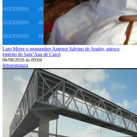
Luto
Morre o monsenhor Antenor Salvino de Araújo, pároco
emérito de Sant’Ana de Caicó
06/08/2026
às
09:04
Infraestrutura