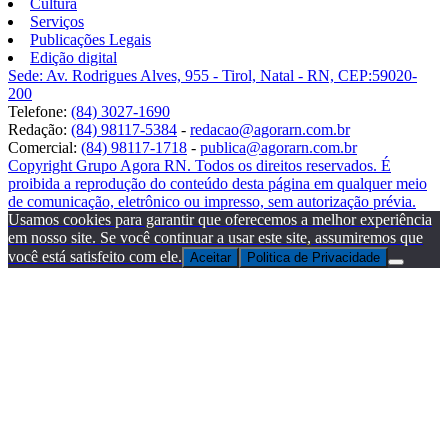
Cultura
Serviços
Publicações Legais
Edição digital
Sede: Av. Rodrigues Alves, 955 - Tirol, Natal - RN, CEP:59020-
200
Telefone:
(84) 3027-1690
Redação:
(84) 98117-5384
-
redacao@agorarn.com.br
Comercial:
(84) 98117-1718
-
publica@agorarn.com.br
Copyright Grupo Agora RN. Todos os direitos reservados. É
proibida a reprodução do conteúdo desta página em qualquer meio
de comunicação, eletrônico ou impresso, sem autorização prévia.
Usamos cookies para garantir que oferecemos a melhor experiência
em nosso site. Se você continuar a usar este site, assumiremos que
você está satisfeito com ele.
Aceitar
Politica de Privacidade