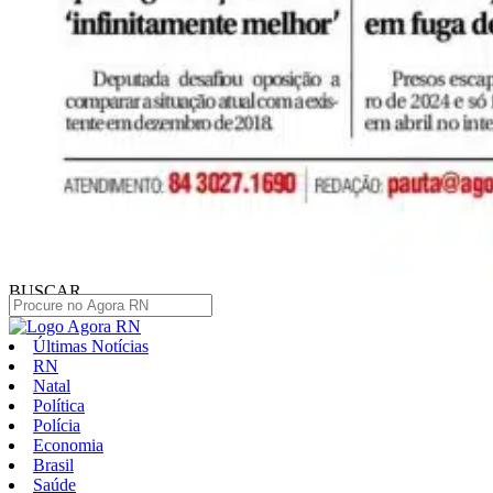
BUSCAR
Últimas Notícias
RN
Natal
Política
Polícia
Economia
Brasil
Saúde