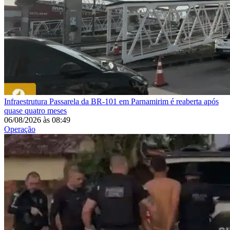
Infraestrutura
Passarela da BR-101 em Parnamirim é reaberta após
quase quatro meses
06/08/2026
às
08:49
Operação