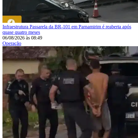
Infraestrutura
Passarela da BR-101 em Parnamirim é reaberta após
quase quatro meses
06/08/2026
às
08:49
Operação