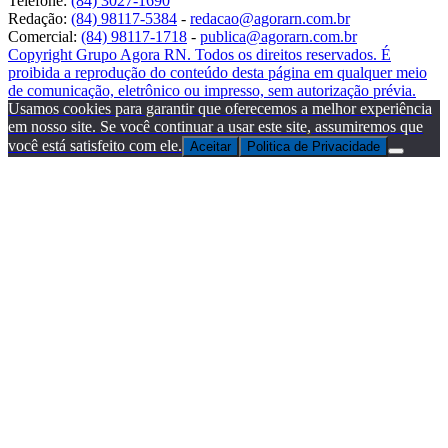
Telefone:
(84) 3027-1690
Redação:
(84) 98117-5384
-
redacao@agorarn.com.br
Comercial:
(84) 98117-1718
-
publica@agorarn.com.br
Copyright Grupo Agora RN. Todos os direitos reservados. É
proibida a reprodução do conteúdo desta página em qualquer meio
de comunicação, eletrônico ou impresso, sem autorização prévia.
Usamos cookies para garantir que oferecemos a melhor experiência
em nosso site. Se você continuar a usar este site, assumiremos que
você está satisfeito com ele.
Aceitar
Politica de Privacidade