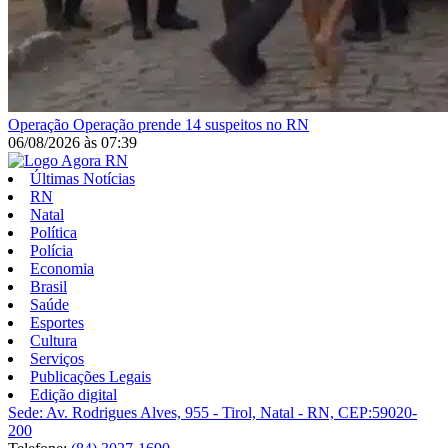
Operação
Operação prende 14 suspeitos no RN
06/08/2026
às
07:39
Últimas Notícias
RN
Natal
Política
Polícia
Economia
Brasil
Saúde
Esportes
Cultura
Serviços
Publicações Legais
Edição digital
Sede: Av. Rodrigues Alves, 955 - Tirol, Natal - RN, CEP:59020-
200