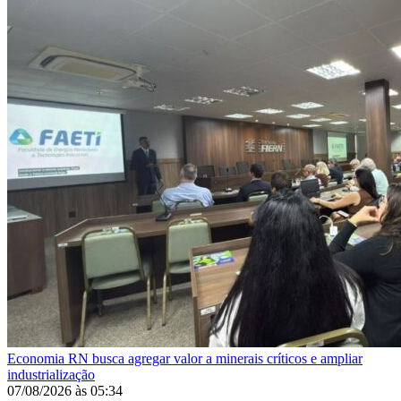
Economia
RN busca agregar valor a minerais críticos e ampliar
industrialização
07/08/2026
às
05:34