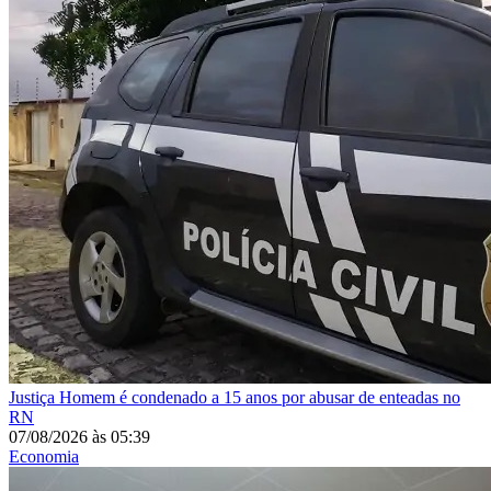
Justiça
Homem é condenado a 15 anos por abusar de enteadas no
RN
07/08/2026
às
05:39
Economia