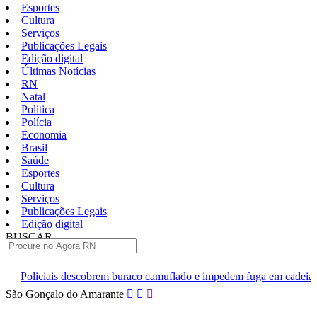
Esportes
Cultura
Serviços
Publicações Legais
Edição digital
Últimas Notícias
RN
Natal
Política
Polícia
Economia
Brasil
Saúde
Esportes
Cultura
Serviços
Publicações Legais
Edição digital
BUSCAR
ÚLTIMAS
em buraco camuflado e impedem fuga em cadeia de Ceará-Mirim
Pular
São Gonçalo do Amarante
para
o