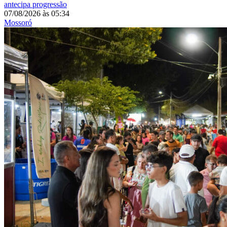
antecipa progressão
07/08/2026
às
05:34
Mossoró