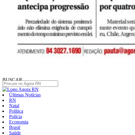
BUSCAR
Últimas Notícias
RN
Natal
Política
Polícia
Economia
Brasil
Saúde