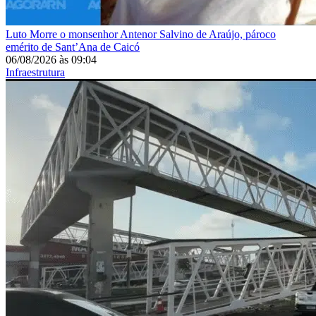
Luto
Morre o monsenhor Antenor Salvino de Araújo, pároco
emérito de Sant’Ana de Caicó
06/08/2026
às
09:04
Infraestrutura