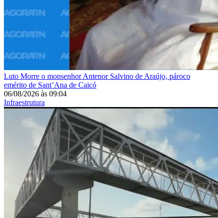
Luto
Morre o monsenhor Antenor Salvino de Araújo, pároco
emérito de Sant’Ana de Caicó
06/08/2026
às
09:04
Infraestrutura