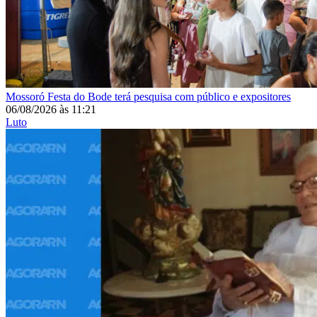
Mossoró
Festa do Bode terá pesquisa com público e expositores
06/08/2026
às
11:21
Luto