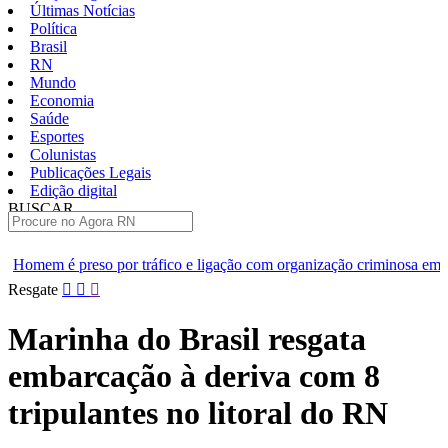
Últimas Notícias
Política
Brasil
RN
Mundo
Economia
Saúde
Esportes
Colunistas
Publicações Legais
Edição digital
BUSCAR
ÚLTIMAS
tráfico e ligação com organização criminosa em Natal
Ansiedade
Pular
Resgate
para
o
Marinha do Brasil resgata
conteúdo
embarcação à deriva com 8
tripulantes no litoral do RN