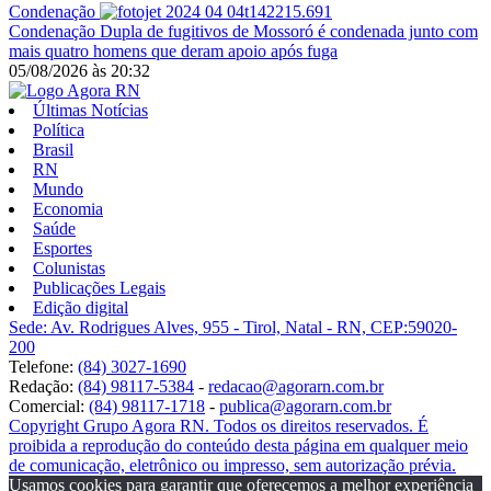
Condenação
Condenação
Dupla de fugitivos de Mossoró é condenada junto com
mais quatro homens que deram apoio após fuga
05/08/2026
às
20:32
Últimas Notícias
Política
Brasil
RN
Mundo
Economia
Saúde
Esportes
Colunistas
Publicações Legais
Edição digital
Sede: Av. Rodrigues Alves, 955 - Tirol, Natal - RN, CEP:59020-
200
Telefone:
(84) 3027-1690
Redação:
(84) 98117-5384
-
redacao@agorarn.com.br
Comercial:
(84) 98117-1718
-
publica@agorarn.com.br
Copyright Grupo Agora RN. Todos os direitos reservados. É
proibida a reprodução do conteúdo desta página em qualquer meio
de comunicação, eletrônico ou impresso, sem autorização prévia.
Usamos cookies para garantir que oferecemos a melhor experiência