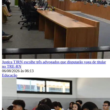
Justiça
TJRN escolhe três advogados que disputarão vaga de titular
no TRE-RN
06/08/2026
às
06:13
Educação