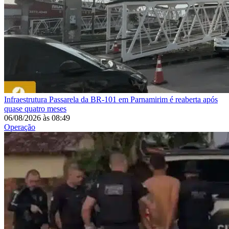
Infraestrutura
Passarela da BR-101 em Parnamirim é reaberta após
quase quatro meses
06/08/2026
às
08:49
Operação