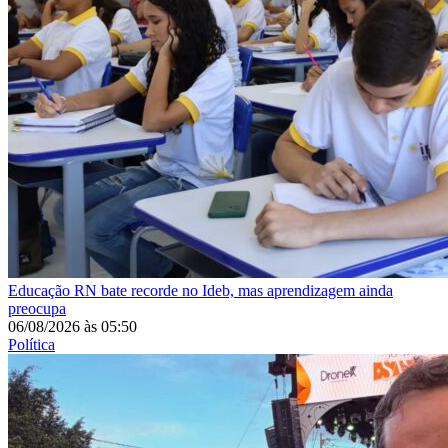
Educação
RN bate recorde no Ideb, mas aprendizagem ainda
preocupa
06/08/2026
às
05:50
Política