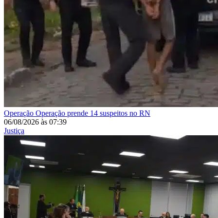
Operação
Operação prende 14 suspeitos no RN
06/08/2026
às
07:39
Justiça