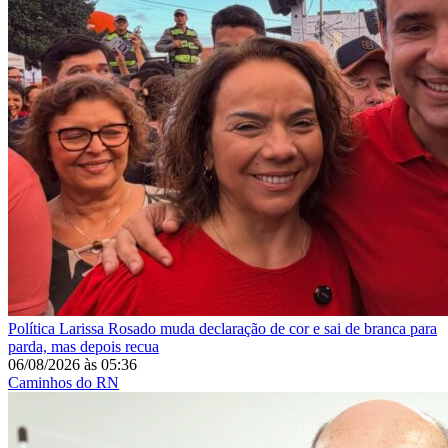
Política
Larissa Rosado muda declaração de cor e sai de branca para
parda, mas depois recua
06/08/2026
às
05:36
Caminhos do RN