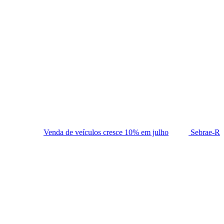
a de veículos cresce 10% em julho
Sebrae-RN abre processo de 