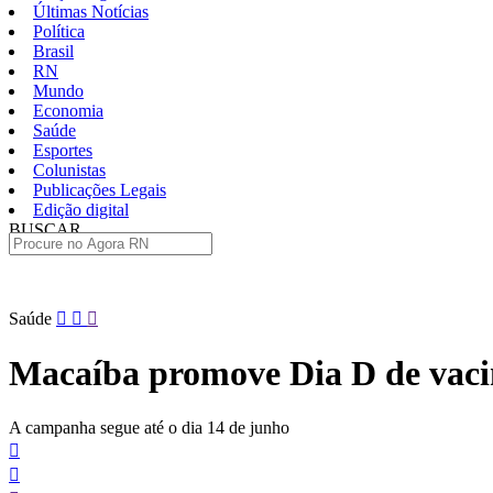
Últimas Notícias
Política
Brasil
RN
Mundo
Economia
Saúde
Esportes
Colunistas
Publicações Legais
Edição digital
BUSCAR
ÚLTIMAS
Pular
Saúde
para
o
Macaíba promove Dia D de vacin
conteúdo
A campanha segue até o dia 14 de junho