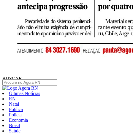
BUSCAR
Últimas Notícias
RN
Natal
Política
Polícia
Economia
Brasil
Saúde