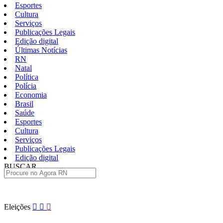
Esportes
Cultura
Serviços
Publicações Legais
Edição digital
Últimas Notícias
RN
Natal
Política
Polícia
Economia
Brasil
Saúde
Esportes
Cultura
Serviços
Publicações Legais
Edição digital
BUSCAR
ÚLTIMAS
Pular
Eleições
para
o