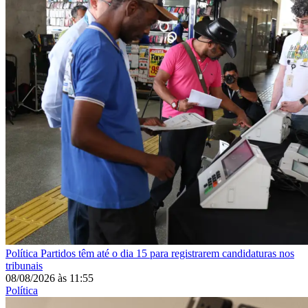
Política
Partidos têm até o dia 15 para registrarem candidaturas nos
tribunais
08/08/2026
às
11:55
Política