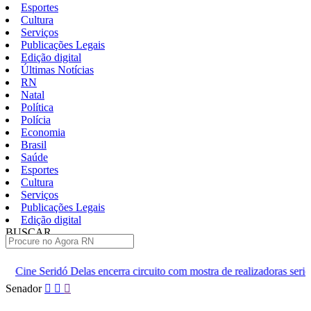
Esportes
Cultura
Serviços
Publicações Legais
Edição digital
Últimas Notícias
RN
Natal
Política
Polícia
Economia
Brasil
Saúde
Esportes
Cultura
Serviços
Publicações Legais
Edição digital
BUSCAR
ÚLTIMAS
encerra circuito com mostra de realizadoras seridoenses em Caicó
Pular
Senador
para
o