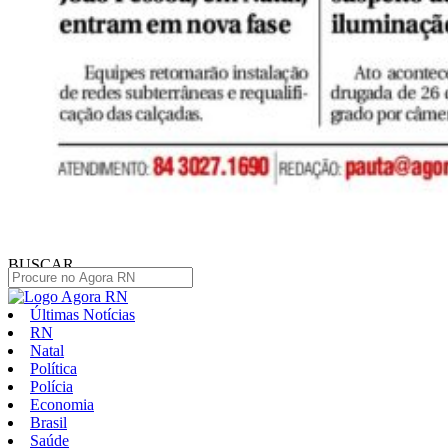
BUSCAR
Últimas Notícias
RN
Natal
Política
Polícia
Economia
Brasil
Saúde