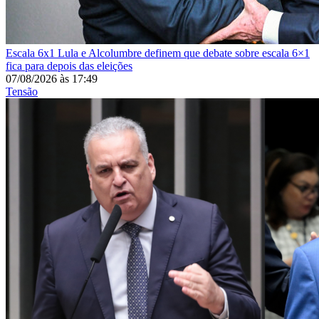
Escala 6x1
Lula e Alcolumbre definem que debate sobre escala 6×1
fica para depois das eleições
07/08/2026
às
17:49
Tensão