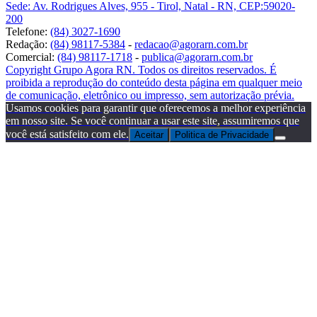
Sede: Av. Rodrigues Alves, 955 - Tirol, Natal - RN, CEP:59020-
200
Telefone:
(84) 3027-1690
Redação:
(84) 98117-5384
-
redacao@agorarn.com.br
Comercial:
(84) 98117-1718
-
publica@agorarn.com.br
Copyright Grupo Agora RN. Todos os direitos reservados. É
proibida a reprodução do conteúdo desta página em qualquer meio
de comunicação, eletrônico ou impresso, sem autorização prévia.
Usamos cookies para garantir que oferecemos a melhor experiência
em nosso site. Se você continuar a usar este site, assumiremos que
você está satisfeito com ele.
Aceitar
Politica de Privacidade