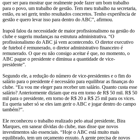
quer ser para mostrar que realmente pode fazer um bom trabalho
para o povo, um trabalho de gestão. Tem meu trabalho na secretaria,
então, eu sei gerir, tenho resultados concretos. Tenho experiência de
gestão e quero levar isso para dentro do ABC”, afirmou.
Irapoã falou da necessidade de maior profissionalismo na gestão do
clube e sugeriu mudanças na estrutura administrativa. “O
profissionalismo do ABC já vem acontecendo. O diretor executivo
de futebol é remunerado, o diretor administrativo financeiro é
remunerado. O que eu não consigo aceitar é que, no momento, o
ABC pague o presidente e diminua a quantidade de vice-
presidente”.
Segundo ele, a redução do número de vice-presidentes e o fim do
salário para o presidente é necessário para equilibrar as finanças do
clube. “Eu vou me eleger para receber um salário. Quanto custa esse
salário? Anteriormente diziam que era em torno de R$ 50 mil. R$ 50
mil para o presidente, em torno de R$ 20 a R$ 25 mil para os vices.
Eu queria saber só se eles iam gerir o ABC e jogar dentro do campo
também?”.
Ele reconheceu o trabalho realizado pelo atual presidente, Bira
Marques, em sanear dívidas do clube, mas disse que novos
investimentos são essenciais. “Hoje o ABC está muito mais
equilibrado, tem um orçamento enxuto. A gente precisa de novos