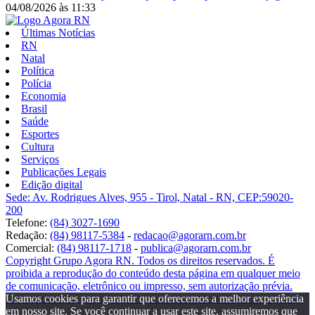
04/08/2026
às
11:33
Últimas Notícias
RN
Natal
Política
Polícia
Economia
Brasil
Saúde
Esportes
Cultura
Serviços
Publicações Legais
Edição digital
Sede: Av. Rodrigues Alves, 955 - Tirol, Natal - RN, CEP:59020-
200
Telefone:
(84) 3027-1690
Redação:
(84) 98117-5384
-
redacao@agorarn.com.br
Comercial:
(84) 98117-1718
-
publica@agorarn.com.br
Copyright Grupo Agora RN. Todos os direitos reservados. É
proibida a reprodução do conteúdo desta página em qualquer meio
de comunicação, eletrônico ou impresso, sem autorização prévia.
Usamos cookies para garantir que oferecemos a melhor experiência
em nosso site. Se você continuar a usar este site, assumiremos que