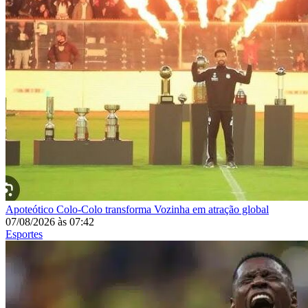
Apoteótico
Colo-Colo transforma Vozinha em atração global
07/08/2026
às
07:42
Esportes