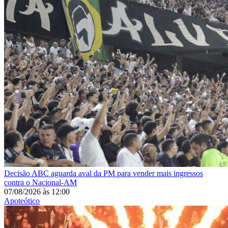
Decisão
ABC aguarda aval da PM para vender mais ingressos
contra o Nacional-AM
07/08/2026
às
12:00
Apoteótico