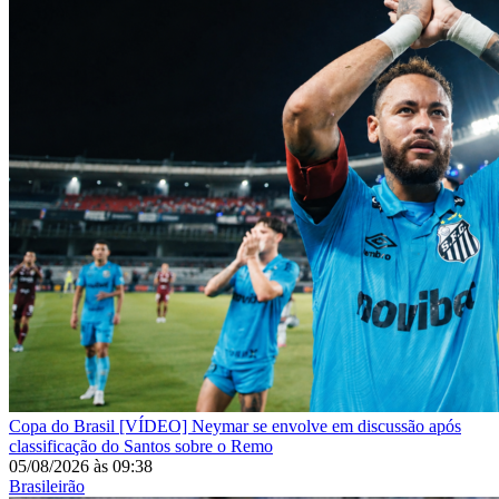
Copa do Brasil
[VÍDEO] Neymar se envolve em discussão após
classificação do Santos sobre o Remo
05/08/2026
às
09:38
Brasileirão