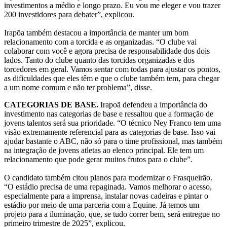
investimentos a médio e longo prazo. Eu vou me eleger e vou trazer
200 investidores para debater”, explicou.
Irapõa também destacou a importância de manter um bom
relacionamento com a torcida e as organizadas. “O clube vai
colaborar com você e agora precisa de responsabilidade dos dois
lados. Tanto do clube quanto das torcidas organizadas e dos
torcedores em geral. Vamos sentar com todas para ajustar os pontos,
as dificuldades que eles têm e que o clube também tem, para chegar
a um nome comum e não ter problema”, disse.
CATEGORIAS DE BASE.
Irapoã defendeu a importância do
investimento nas categorias de base e ressaltou que a formação de
jovens talentos será sua prioridade. “O técnico Ney Franco tem uma
visão extremamente referencial para as categorias de base. Isso vai
ajudar bastante o ABC, não só para o time profissional, mas também
na integração de jovens atletas ao elenco principal. Ele tem um
relacionamento que pode gerar muitos frutos para o clube”.
O candidato também citou planos para modernizar o Frasqueirão.
“O estádio precisa de uma repaginada. Vamos melhorar o acesso,
especialmente para a imprensa, instalar novas cadeiras e pintar o
estádio por meio de uma parceria com a Equine. Já temos um
projeto para a iluminação, que, se tudo correr bem, será entregue no
primeiro trimestre de 2025”, explicou.