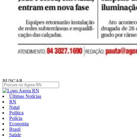
BUSCAR
Últimas Notícias
RN
Natal
Política
Polícia
Economia
Brasil
Saúde