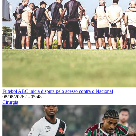
Futebol
ABC inicia disputa pelo acesso contra o Nacional
08/08/2026
às
05:48
Cirurgia