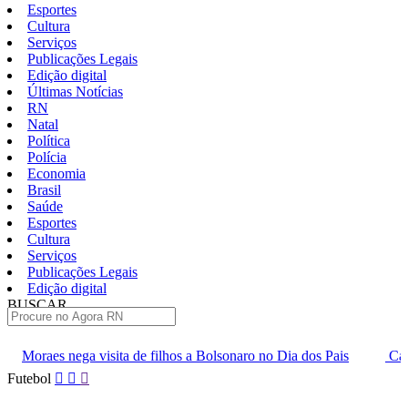
Esportes
Cultura
Serviços
Publicações Legais
Edição digital
Últimas Notícias
RN
Natal
Política
Polícia
Economia
Brasil
Saúde
Esportes
Cultura
Serviços
Publicações Legais
Edição digital
BUSCAR
ÚLTIMAS
a de filhos a Bolsonaro no Dia dos Pais
Carga extra de ingress
Pular
Futebol
para
o