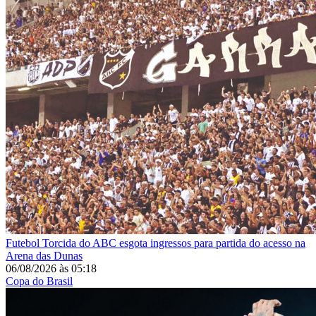
Futebol
Torcida do ABC esgota ingressos para partida do acesso na
Arena das Dunas
06/08/2026
às
05:18
Copa do Brasil