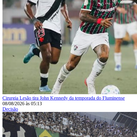
Cirurgia
Lesão tira John Kennedy da temporada do Fluminense
08/08/2026
às
05:13
Decisão