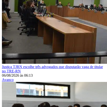
Justiça
TJRN escolhe três advogados que disputarão vaga de titular
no TRE-RN
06/08/2026
às
06:13
Avanço