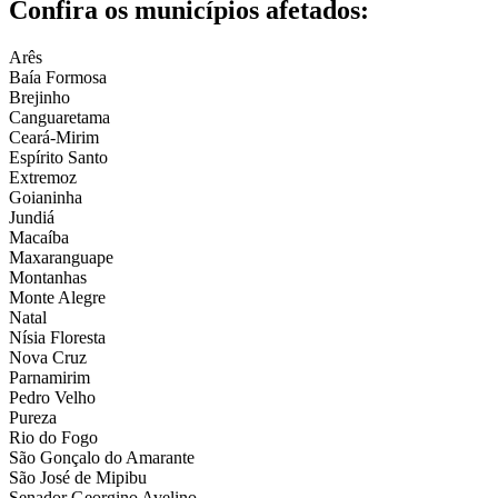
Confira os municípios afetados:
Arês
Baía Formosa
Brejinho
Canguaretama
Ceará-Mirim
Espírito Santo
Extremoz
Goianinha
Jundiá
Macaíba
Maxaranguape
Montanhas
Monte Alegre
Natal
Nísia Floresta
Nova Cruz
Parnamirim
Pedro Velho
Pureza
Rio do Fogo
São Gonçalo do Amarante
São José de Mipibu
Senador Georgino Avelino