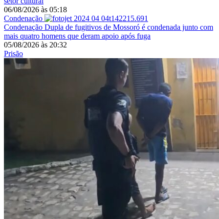
setor cultural
06/08/2026
às
05:18
Condenação
Condenação
Dupla de fugitivos de Mossoró é condenada junto com
mais quatro homens que deram apoio após fuga
05/08/2026
às
20:32
Prisão