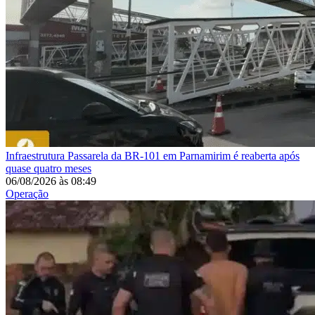
Infraestrutura
Passarela da BR-101 em Parnamirim é reaberta após
quase quatro meses
06/08/2026
às
08:49
Operação