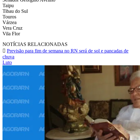
Taipu
Tibau do Sul
Touros
Várzea
Vera Cruz
Vila Flor
NOTÍCIAS RELACIONADAS
Previsão para fim de semana no RN será de sol e pancadas de
chuva
Luto