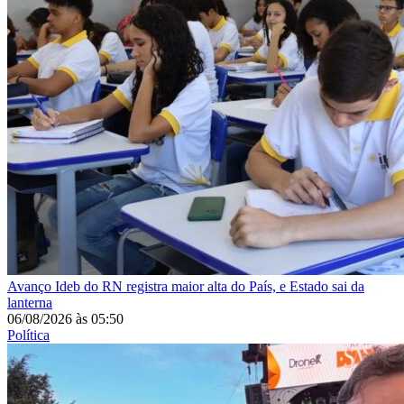
Avanço
Ideb do RN registra maior alta do País, e Estado sai da
lanterna
06/08/2026
às
05:50
Política