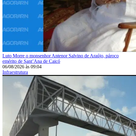
Luto
Morre o monsenhor Antenor Salvino de Araújo, pároco
emérito de Sant’Ana de Caicó
06/08/2026
às
09:04
Infraestrutura