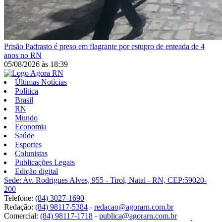
Prisão
Padrasto é preso em flagrante por estupro de enteada de 4
anos no RN
05/08/2026
às
18:39
Últimas Notícias
Política
Brasil
RN
Mundo
Economia
Saúde
Esportes
Colunistas
Publicações Legais
Edição digital
Sede: Av. Rodrigues Alves, 955 - Tirol, Natal - RN, CEP:59020-
200
Telefone:
(84) 3027-1690
Redação:
(84) 98117-5384
-
redacao@agorarn.com.br
Comercial:
(84) 98117-1718
-
publica@agorarn.com.br