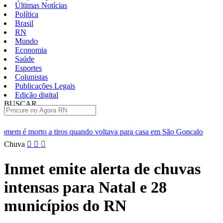
Últimas Notícias
Política
Brasil
RN
Mundo
Economia
Saúde
Esportes
Colunistas
Publicações Legais
Edição digital
BUSCAR
ÚLTIMAS
s quando voltava para casa em São Gonçalo
Operação prende sei
Pular
Chuva
para
o
Inmet emite alerta de chuvas
conteúdo
intensas para Natal e 28
municípios do RN