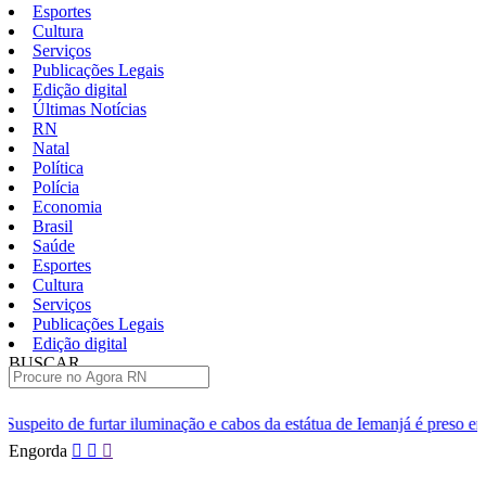
Esportes
Cultura
Serviços
Publicações Legais
Edição digital
Últimas Notícias
RN
Natal
Política
Polícia
Economia
Brasil
Saúde
Esportes
Cultura
Serviços
Publicações Legais
Edição digital
BUSCAR
ÚLTIMAS
uminação e cabos da estátua de Iemanjá é preso em Natal
Homem é 
Pular
Engorda
para
o