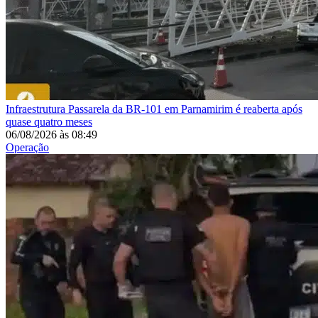
Infraestrutura
Passarela da BR-101 em Parnamirim é reaberta após
quase quatro meses
06/08/2026
às
08:49
Operação