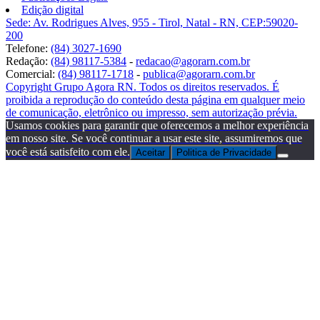
Edição digital
Sede: Av. Rodrigues Alves, 955 - Tirol, Natal - RN, CEP:59020-
200
Telefone:
(84) 3027-1690
Redação:
(84) 98117-5384
-
redacao@agorarn.com.br
Comercial:
(84) 98117-1718
-
publica@agorarn.com.br
Copyright Grupo Agora RN. Todos os direitos reservados. É
proibida a reprodução do conteúdo desta página em qualquer meio
de comunicação, eletrônico ou impresso, sem autorização prévia.
Usamos cookies para garantir que oferecemos a melhor experiência
em nosso site. Se você continuar a usar este site, assumiremos que
você está satisfeito com ele.
Aceitar
Politica de Privacidade