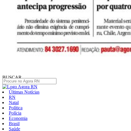
BUSCAR
Últimas Notícias
RN
Natal
Política
Polícia
Economia
Brasil
Saúde