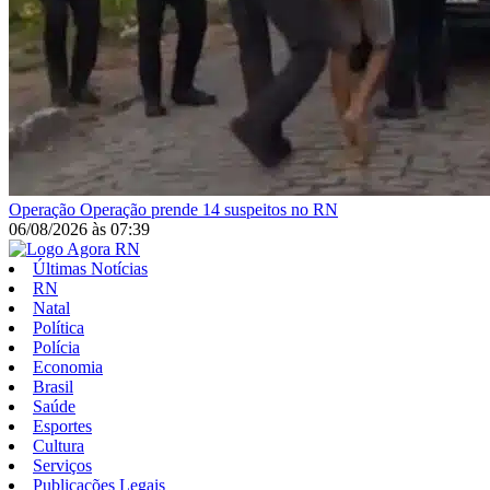
Operação
Operação prende 14 suspeitos no RN
06/08/2026
às
07:39
Últimas Notícias
RN
Natal
Política
Polícia
Economia
Brasil
Saúde
Esportes
Cultura
Serviços
Publicações Legais