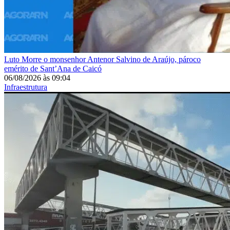
Luto
Morre o monsenhor Antenor Salvino de Araújo, pároco
emérito de Sant’Ana de Caicó
06/08/2026
às
09:04
Infraestrutura