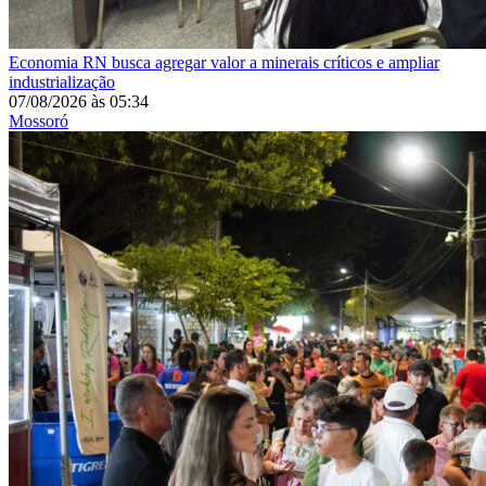
Economia
RN busca agregar valor a minerais críticos e ampliar
industrialização
07/08/2026
às
05:34
Mossoró