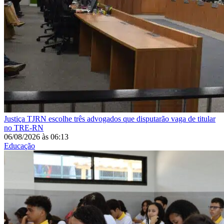
Justiça
TJRN escolhe três advogados que disputarão vaga de titular
no TRE-RN
06/08/2026
às
06:13
Educação