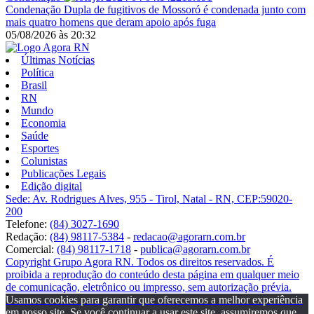
Condenação
Dupla de fugitivos de Mossoró é condenada junto com
mais quatro homens que deram apoio após fuga
05/08/2026
às
20:32
Últimas Notícias
Política
Brasil
RN
Mundo
Economia
Saúde
Esportes
Colunistas
Publicações Legais
Edição digital
Sede: Av. Rodrigues Alves, 955 - Tirol, Natal - RN, CEP:59020-
200
Telefone:
(84) 3027-1690
Redação:
(84) 98117-5384
-
redacao@agorarn.com.br
Comercial:
(84) 98117-1718
-
publica@agorarn.com.br
Copyright Grupo Agora RN. Todos os direitos reservados. É
proibida a reprodução do conteúdo desta página em qualquer meio
de comunicação, eletrônico ou impresso, sem autorização prévia.
Usamos cookies para garantir que oferecemos a melhor experiência
em nosso site. Se você continuar a usar este site, assumiremos que