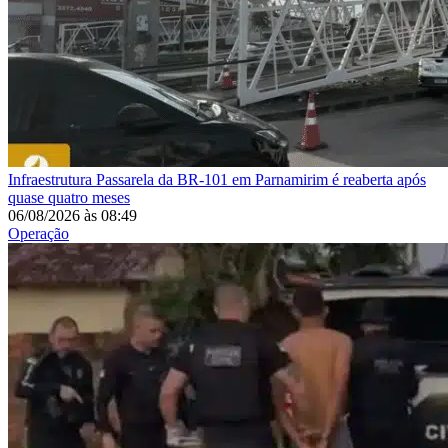
Infraestrutura
Passarela da BR-101 em Parnamirim é reaberta após
quase quatro meses
06/08/2026
às
08:49
Operação