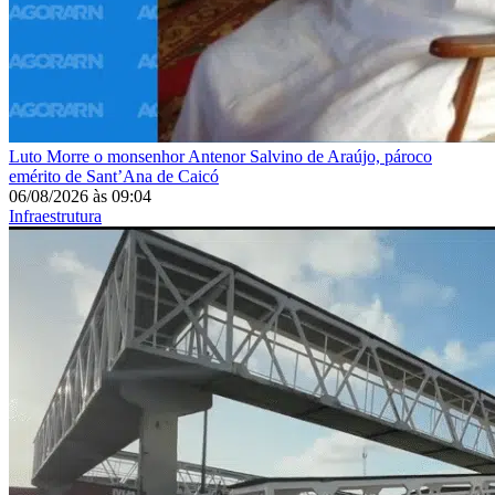
Luto
Morre o monsenhor Antenor Salvino de Araújo, pároco
emérito de Sant’Ana de Caicó
06/08/2026
às
09:04
Infraestrutura