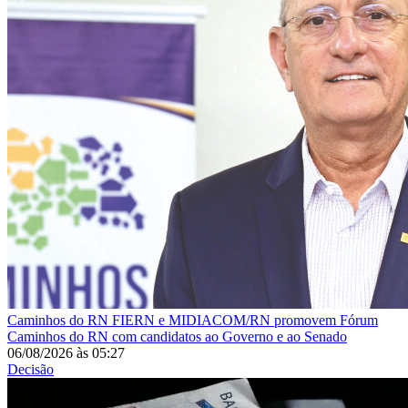
Caminhos do RN
FIERN e MIDIACOM/RN promovem Fórum
Caminhos do RN com candidatos ao Governo e ao Senado
06/08/2026
às
05:27
Decisão