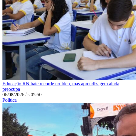
Educação
RN bate recorde no Ideb, mas aprendizagem ainda
preocupa
06/08/2026
às
05:50
Política