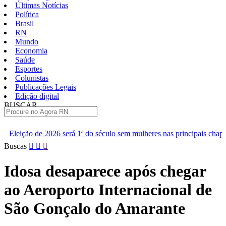
Últimas Notícias
Política
Brasil
RN
Mundo
Economia
Saúde
Esportes
Colunistas
Publicações Legais
Edição digital
BUSCAR
ÚLTIMAS
á 1ª do século sem mulheres nas principais chapas
Renan diz que
Pular
Buscas
para
o
Idosa desaparece após chegar
conteúdo
ao Aeroporto Internacional de
São Gonçalo do Amarante