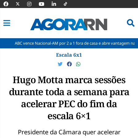
vence Nacional-AM por 2 a 1 fora de casa e abre vantagem nas quartas
Pular
Escala 6x1
para
o
conteúdo
Hugo Motta marca sessões
durante toda a semana para
acelerar PEC do fim da
escala 6×1
Presidente da Câmara quer acelerar