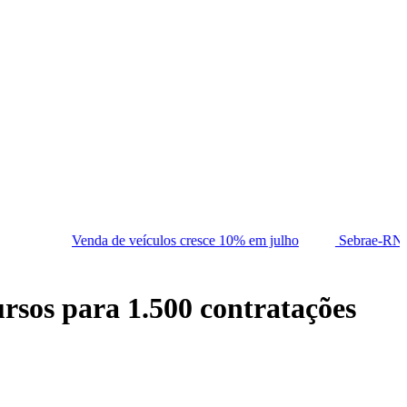
 de veículos cresce 10% em julho
Sebrae-RN abre processo de c
ursos para 1.500 contratações