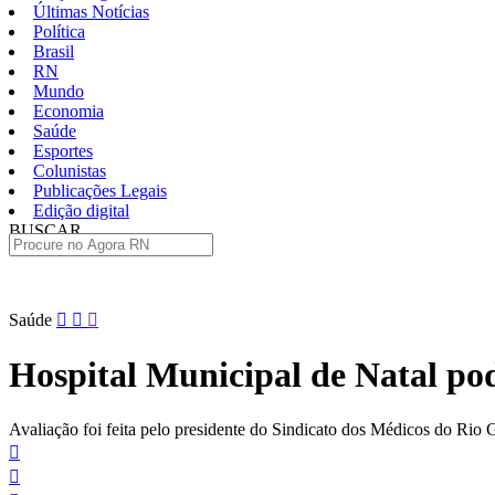
Últimas Notícias
Política
Brasil
RN
Mundo
Economia
Saúde
Esportes
Colunistas
Publicações Legais
Edição digital
BUSCAR
ÚLTIMAS
Pular
Saúde
para
o
Hospital Municipal de Natal pod
conteúdo
Avaliação foi feita pelo presidente do Sindicato dos Médicos do Rio