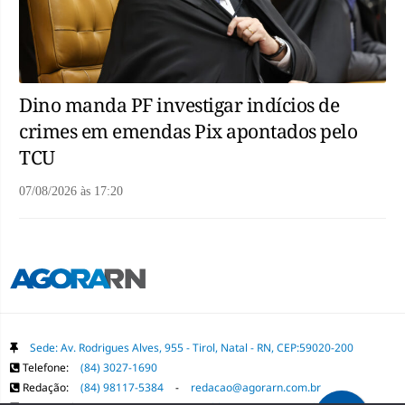
Dino manda PF investigar indícios de
crimes em emendas Pix apontados pelo
TCU
07/08/2026
às
17:20
Sede: Av. Rodrigues Alves, 955 - Tirol, Natal - RN, CEP:59020-200
Telefone:
(84) 3027-1690
Redação:
(84) 98117-5384
-
redacao@agorarn.com.br