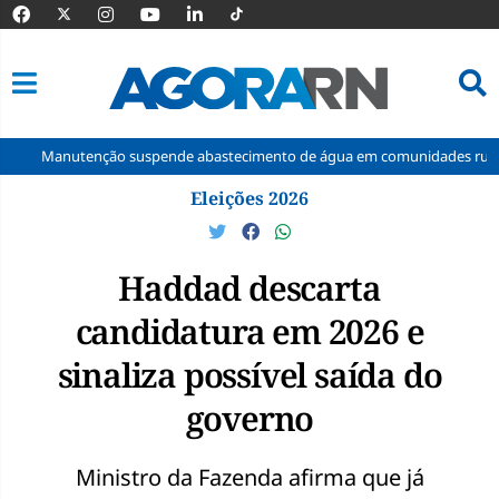
enção suspende abastecimento de água em comunidades rurais de Macaí
Pular
Eleições 2026
para
o
conteúdo
Haddad descarta
candidatura em 2026 e
sinaliza possível saída do
governo
Ministro da Fazenda afirma que já